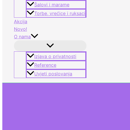
Šalovi i marame
Torbe, vrećice i ruksaci
Akcija
Novo!
O nama
Izjava o privatnosti
Reference
Uvjeti poslovanja