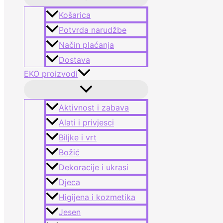
Košarica
Potvrda narudžbe
Način plaćanja
Dostava
EKO proizvodi
Aktivnost i zabava
Alati i privjesci
Biljke i vrt
Božić
Dekoracije i ukrasi
Djeca
Higijena i kozmetika
Jesen