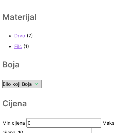
Materijal
Drvo
(7)
Filc
(1)
Boja
Cijena
Min cijena
Maks
cijena