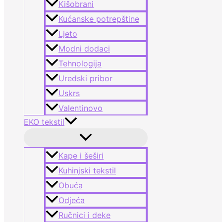
Kišobrani
Kućanske potrepštine
Ljeto
Modni dodaci
Tehnologija
Uredski pribor
Uskrs
Valentinovo
EKO tekstil
Kape i šeširi
Kuhinjski tekstil
Obuća
Odjeća
Ručnici i deke