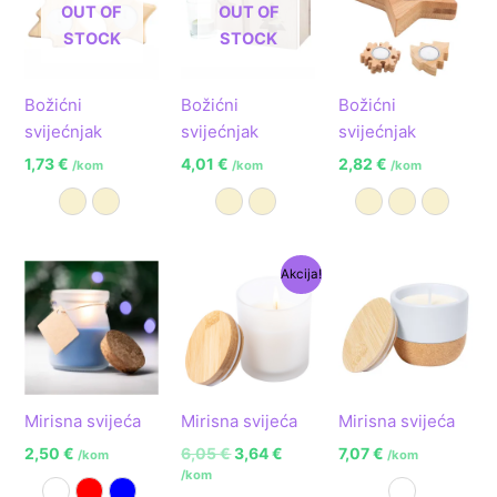
OUT OF
OUT OF
STOCK
STOCK
Božićni
Božićni
Božićni
svijećnjak
svijećnjak
svijećnjak
1,73
€
4,01
€
2,82
€
/kom
/kom
/kom
Prirodna A
Prirodna B
Prirodna A
Prirodna B
Prirodna A
Prirodna B
Prirodn
Izvorna
Trenutna
Akcija!
cijena
cijena
bila
je:
je:
3,64 €.
6,05 €.
Mirisna svijeća
Mirisna svijeća
Mirisna svijeća
2,50
€
6,05
€
3,64
€
7,07
€
/kom
/kom
/kom