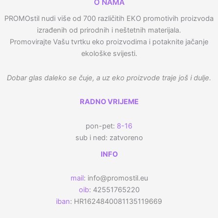
O NAMA
PROMOstil nudi više od 700 različitih EKO promotivih proizvoda
izrađenih od prirodnih i neštetnih materijala.
Promovirajte Vašu tvrtku eko proizvodima i potaknite jačanje
ekološke svijesti.
Dobar glas daleko se čuje, a uz eko proizvode traje još i dulje.
RADNO VRIJEME
pon-pet:
8-16
sub i ned: zatvoreno
INFO
mail
: info@promostil.eu
oib
: 42551765220
iban
: HR1624840081135119669