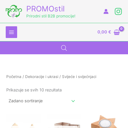
Skip
M
PROMOstil
to
i
a
Prirodni stil B2B promocije!
content
n
k
c
s
0,00
€
i
c
j
i
e
j
n
e
a
n
Početna
/
Dekoracije i ukrasi
/ Svijeće i svijećnjaci
a
Prikazuje se svih 10 rezultata