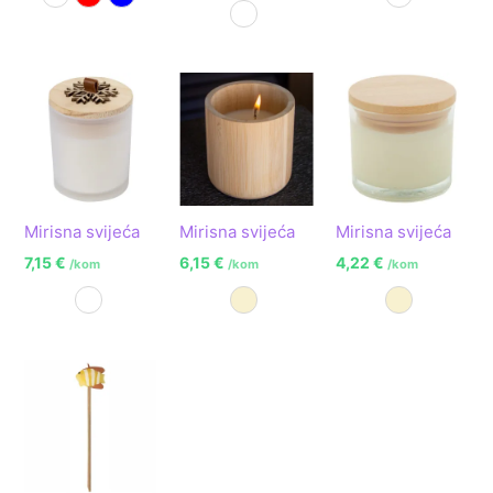
Bijela
Crvena
Plava
Bijela
Bijela
Mirisna svijeća
Mirisna svijeća
Mirisna svijeća
7,15
€
6,15
€
4,22
€
/kom
/kom
/kom
Bijela
Prirodna
Prirodna