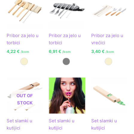
Pribor za jelo u
Pribor za jelo u
Pribor za jelo u
torbici
torbici
vrećici
4,22
€
6,91
€
3,40
€
/kom
/kom
/kom
Prirodna
Siva
Prirodna
OUT OF
STOCK
Set slamki u
Set slamki u
Set slamki u
kutijici
kutijici
kutijici