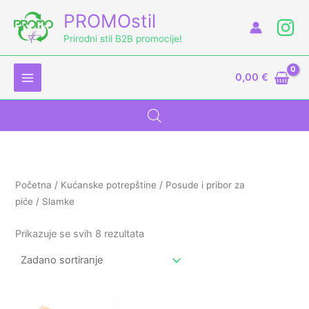
Skip
PROMOstil
to
i
a
Prirodni stil B2B promocije!
content
n
k
c
s
0,00
€
i
c
j
i
e
j
n
e
a
n
Početna
/
Kućanske potrepštine
/
Posude i pribor za
a
piće
/ Slamke
Prikazuje se svih 8 rezultata