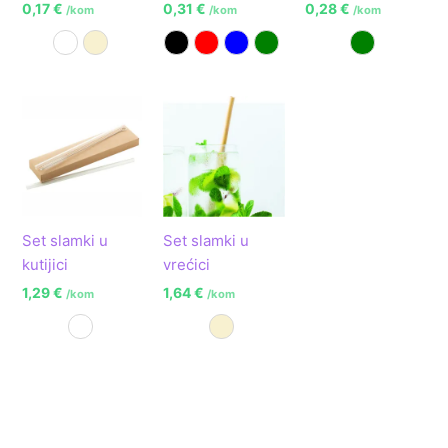
0,17
€
0,31
€
0,28
€
/kom
/kom
/kom
Bijela
Prirodna
Crna
Crvena
Plava
Zelena
Zelena
Set slamki u
Set slamki u
kutijici
vrećici
1,29
€
1,64
€
/kom
/kom
Prozirna
Prirodna