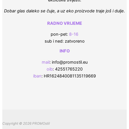
Dobar glas daleko se čuje, a uz eko proizvode traje još i dulje.
RADNO VRIJEME
pon-pet:
8-16
sub i ned: zatvoreno
INFO
mail
: info@promostil.eu
oib
: 42551765220
iban
: HR1624840081135119669
Copyright © 2026 PROMOstil