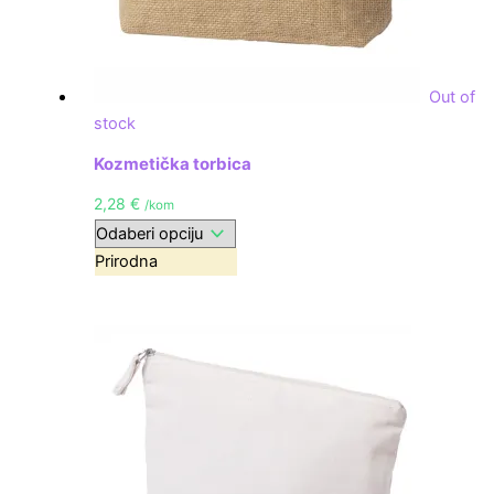
Out of
stock
Kozmetička torbica
2,28
€
/kom
Prirodna