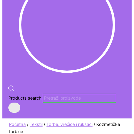
Products search
Početna
/
Tekstil
/
Torbe, vrećice i ruksaci
/ Kozmetičke
torbice