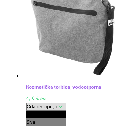
Kozmetička torbica, vodootporna
4,10
€
/kom
Crna
Siva