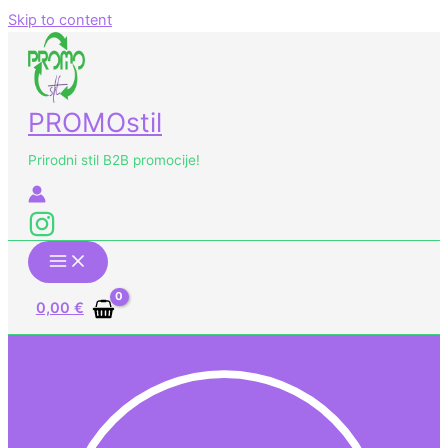
Skip to content
PROMOstil
Prirodni stil B2B promocije!
0,00
€