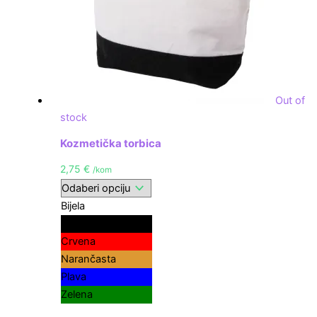
Out of
stock
Kozmetička torbica
2,75
€
/kom
Bijela
Crna
Crvena
Narančasta
Plava
Zelena