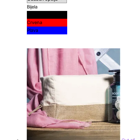
Bijela
Crna
Crvena
Plava