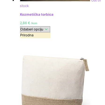
Out of
stock
Kozmetička torbica
2,86
€
/kom
Prirodna