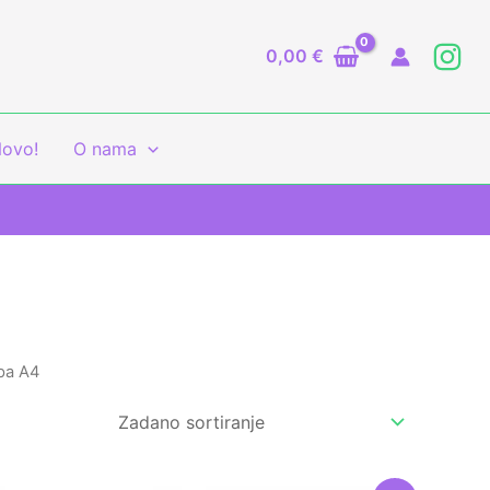
0,00
€
ovo!
O nama
pa A4