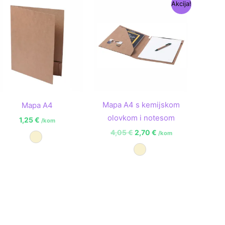
Izvorna
Trenutna
Akcija!
cijena
cijena
bila
je:
je:
2,70 €.
4,05 €.
Mapa A4 s kemijskom
Mapa A4
olovkom i notesom
1,25
€
/kom
4,05
€
2,70
€
/kom
Prirodna
Prirodna