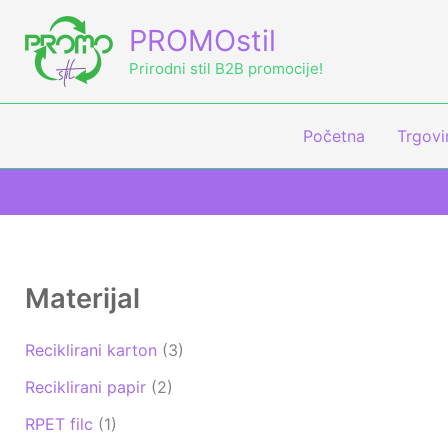
Skip
M
M
PROMOstil
to
i
a
content
Prirodni stil B2B promocije!
n
k
c
s
Početna
Trgovi
i
c
j
i
e
j
n
e
a
n
Materijal
a
Reciklirani karton
(3)
Reciklirani papir
(2)
RPET filc
(1)