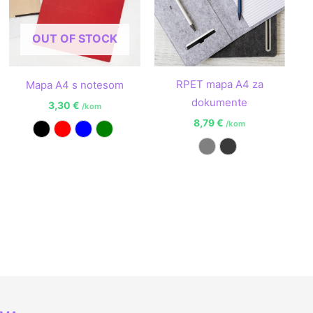
OUT OF STOCK
RPET mapa A4 za
Mapa A4 s notesom
dokumente
3,30
€
/kom
8,79
€
/kom
Crna
Crvena
Plava
Zelena
Siva
Tamno siva