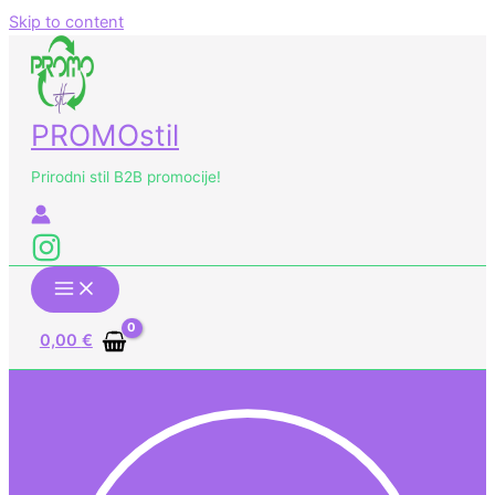
Skip to content
PROMOstil
Prirodni stil B2B promocije!
0,00
€