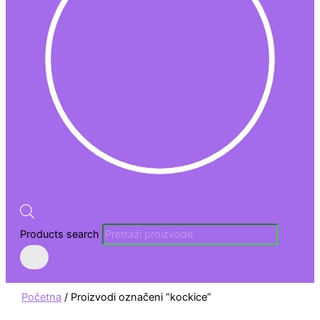
Products search
Početna
/ Proizvodi označeni “kockice”