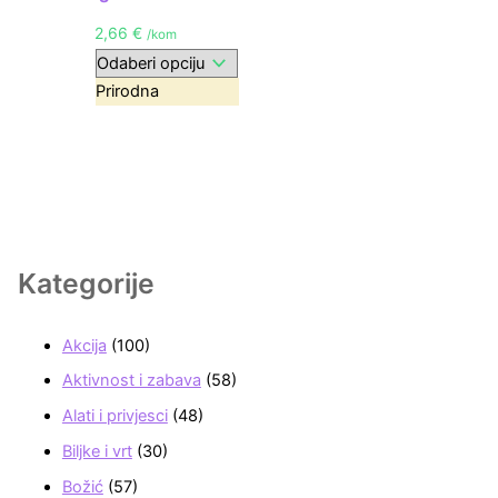
2,66
€
/kom
Prirodna
Kategorije
Akcija
(100)
Aktivnost i zabava
(58)
Alati i privjesci
(48)
Biljke i vrt
(30)
Božić
(57)