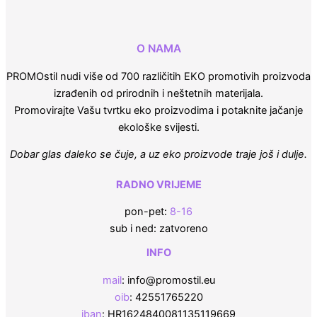
O NAMA
PROMOstil nudi više od 700 različitih EKO promotivih proizvoda
izrađenih od prirodnih i neštetnih materijala.
Promovirajte Vašu tvrtku eko proizvodima i potaknite jačanje
ekološke svijesti.
Dobar glas daleko se čuje, a uz eko proizvode traje još i dulje.
RADNO VRIJEME
pon-pet:
8-16
sub i ned: zatvoreno
INFO
mail
: info@promostil.eu
oib
: 42551765220
iban
: HR1624840081135119669