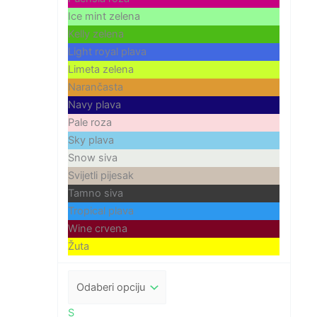
Ice mint zelena
Kelly zelena
Light royal plava
Limeta zelena
Narančasta
Navy plava
Pale roza
Sky plava
Snow siva
Svijetli pijesak
Tamno siva
Tropical plava
Wine crvena
Žuta
S