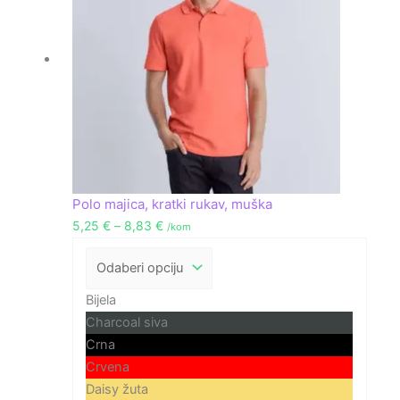
do
8,83 €
Polo majica, kratki rukav, muška
5,25
€
–
8,83
€
/kom
Bijela
Charcoal siva
Crna
Crvena
Daisy žuta