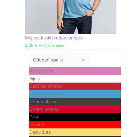
Majica, kratki rukav, unisex
2,28
€
–
4,13
€
/kom
Azalea roza
Bijela
Cardinal crvena
Carolina plava
Charcoal siva
Cherry crvena
Crna
Crvena
Daisy žuta