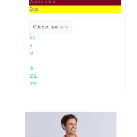
Wine crvena
Žuta
XS
S
M
L
XL
2XL
3XL
Raspon
cijena:
od
5,25 €