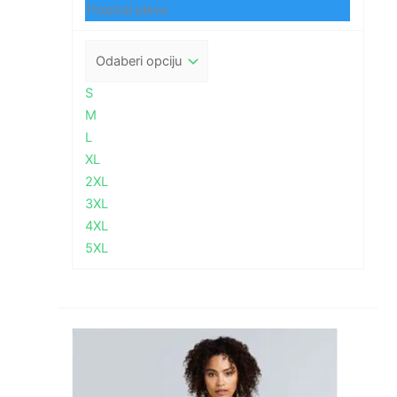
Tropical plava
S
M
L
XL
2XL
3XL
4XL
5XL
Raspon
cijena:
od
2,28 €