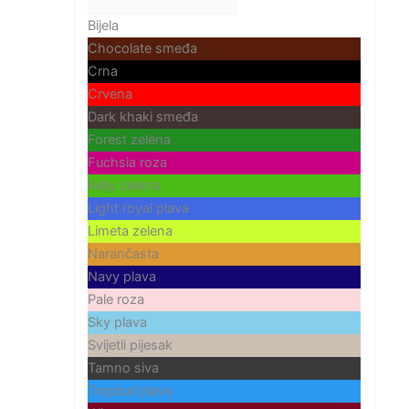
Bijela
Chocolate smeđa
Crna
Crvena
Dark khaki smeđa
Forest zelena
Fuchsia roza
Kelly zelena
Light royal plava
Limeta zelena
Narančasta
Navy plava
Pale roza
Sky plava
Svijetli pijesak
Tamno siva
Tropical plava