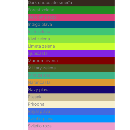
Dark chocolate smeđa
Forest zelena
Helicionia roza
Indigo plava
Irish zelena
Kiwi zelena
Limeta zelena
Ljubičasta
Maroon crvena
Military zelena
Mint zelena
Narančasta
Navy plava
Pijesak
Prirodna
Royal plava
Svijetlo plava
Svijetlo roza