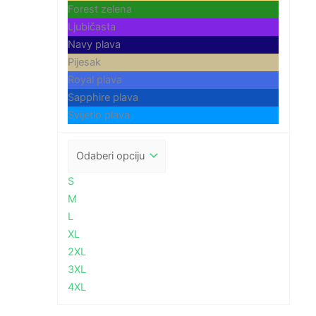
Forest zelena
Ljubičasta
Navy plava
Pijesak
Royal plava
Sapphire plava
Svijetlo plava
S
M
L
XL
2XL
3XL
4XL