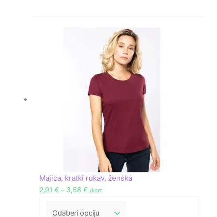
Raspon
cijena:
od
2,91 €
do
3,58 €
Majica, kratki rukav, ženska
2,91
€
–
3,58
€
/kom