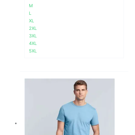
M
L
XL
2XL
3XL
4XL
5XL
Raspon
cijena:
od
2,28 €
do
4,13 €