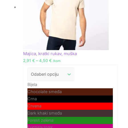
Majica, kratki rukav, muška
2,91
€
–
4,50
€
/kom
Bijela
Chocolate smeđa
Crna
Crvena
Dark khaki smeđa
Forest zelena
Fuchsia roza