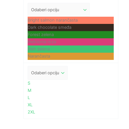
Bright salmon narančasta
Dark chocolate smeđa
Forest zelena
Helicionia roza
Irish zelena
Narančasta
S
M
L
XL
2XL