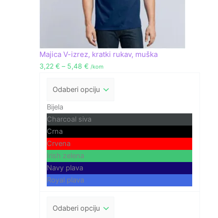
Majica V-izrez, kratki rukav, muška
3,22
€
–
5,48
€
/kom
Bijela
Charcoal siva
Crna
Crvena
Irish zelena
Navy plava
Royal plava