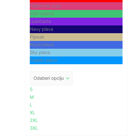
Helicionia roza
Irish zelena
Ljubičasta
Navy plava
Pijesak
Royal plava
Sky plava
Svijetlo plava
S
M
L
XL
2XL
3XL