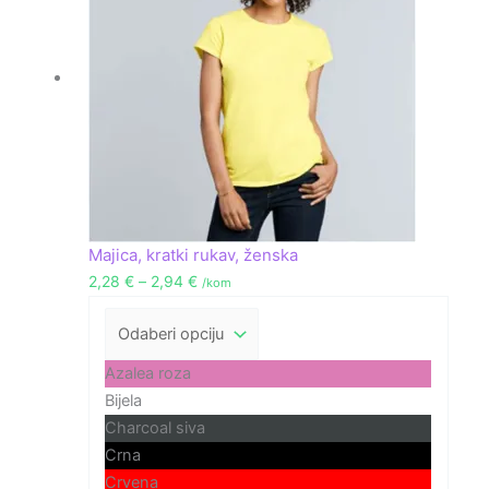
do
2,94 €
Majica, kratki rukav, ženska
2,28
€
–
2,94
€
/kom
Azalea roza
Bijela
Charcoal siva
Crna
Crvena