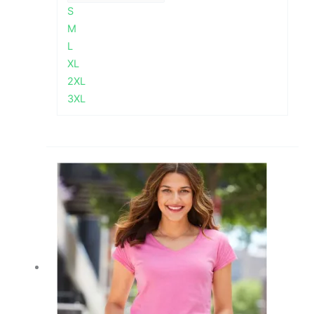
S
M
L
XL
2XL
3XL
Raspon
cijena:
od
3,27 €
do
4,13 €