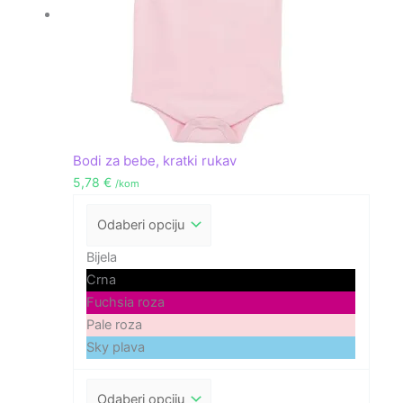
Bodi za bebe, kratki rukav
5,78
€
/kom
Bijela
Crna
Fuchsia roza
Pale roza
Sky plava