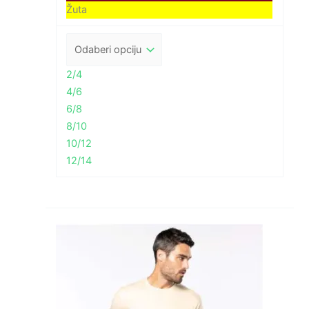
Žuta
2/4
4/6
6/8
8/10
10/12
12/14
Raspon
cijena:
od
2,91 €
do
4,50 €