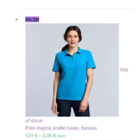
Raspon
Akcija!
cijena:
od
1,01 €
do
3,06 €
Out
of stock
Polo majica, kratki rukav, ženska
1,01
€
–
3,06
€
/kom