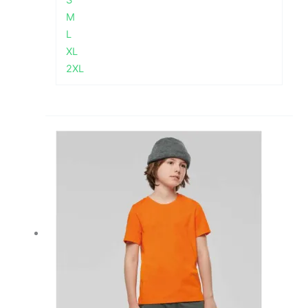
M
L
XL
2XL
Raspon
cijena:
od
2,22 €
do
2,59 €