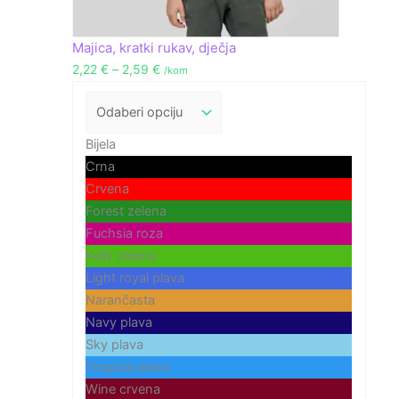
Majica, kratki rukav, dječja
2,22
€
–
2,59
€
/kom
Bijela
Crna
Crvena
Forest zelena
Fuchsia roza
Kelly zelena
Light royal plava
Narančasta
Navy plava
Sky plava
Tropical plava
Wine crvena