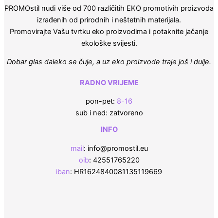
PROMOstil nudi više od 700 različitih EKO promotivih proizvoda
izrađenih od prirodnih i neštetnih materijala.
Promovirajte Vašu tvrtku eko proizvodima i potaknite jačanje
ekološke svijesti.
Dobar glas daleko se čuje, a uz eko proizvode traje još i dulje.
RADNO VRIJEME
pon-pet:
8-16
sub i ned: zatvoreno
INFO
mail
: info@promostil.eu
oib
: 42551765220
iban
: HR1624840081135119669