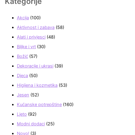
Kategorije
Akcija
(100)
Aktivnost i zabava
(58)
Alati i privjesci
(48)
Biljke i vrt
(30)
Božić
(57)
Dekoracije i ukrasi
(39)
Djeca
(50)
Higijena i kozmetika
(53)
Jesen
(52)
Kućanske potrepštine
(160)
Ljeto
(92)
Modni dodaci
(25)
Novo!
(3)