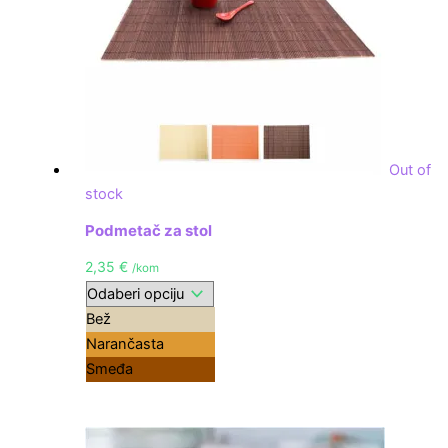
Out of
stock
Podmetač za stol
2,35
€
/kom
Bež
Narančasta
Smeđa