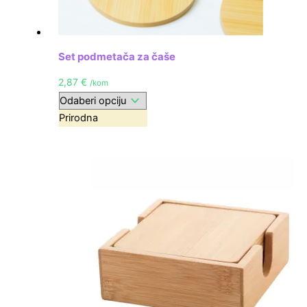
Set podmetača za čaše
2,87
€
/kom
Prirodna