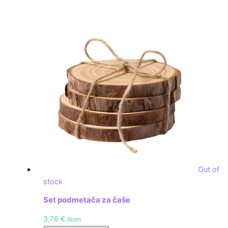
Out of
stock
Set podmetača za čaše
3,76
€
/kom