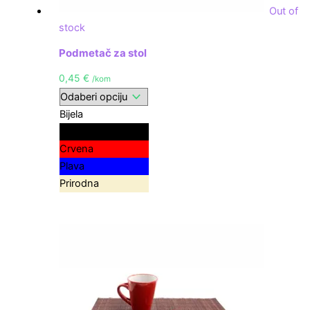
Out of
stock
Podmetač za stol
0,45
€
/kom
Bijela
Crna
Crvena
Plava
Prirodna