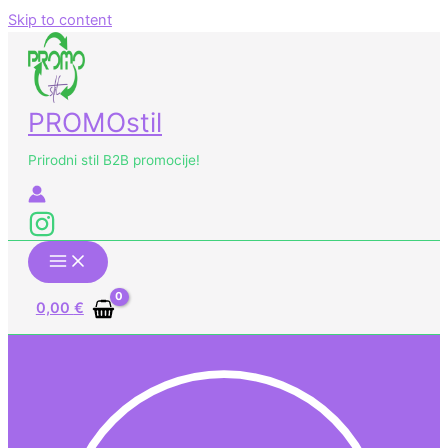
Skip to content
PROMOstil
Prirodni stil B2B promocije!
0,00
€