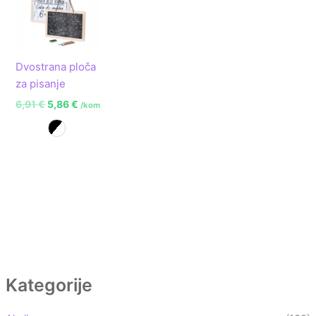
je:
5,86 €.
6,91 €.
Dvostrana ploča
za pisanje
6,91
€
5,86
€
/kom
Bijelo-crna
Kategorije