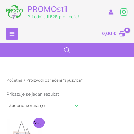
Skip
M
PROMOstil
to
i
a
Prirodni stil B2B promocije!
content
n
k
c
s
0,00
€
i
c
j
i
e
j
n
e
a
n
Početna
/ Proizvodi označeni “spužvica”
a
Prikazuje se jedan rezultat
Izvorna
Trenutna
Akcija!
cijena
cijena
bila
je: