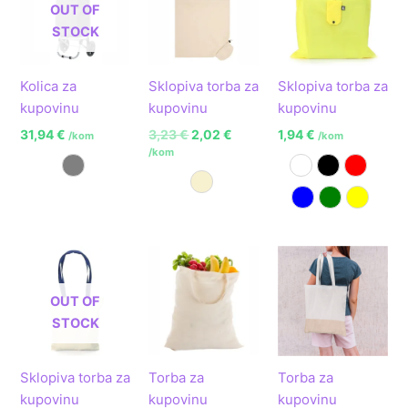
OUT OF
je:
2,02 €.
3,23 €.
STOCK
Kolica za
Sklopiva torba za
Sklopiva torba za
kupovinu
kupovinu
kupovinu
31,94
€
3,23
€
2,02
€
1,94
€
/kom
/kom
/kom
Siva
Bijela
Crna
Crvena
Prirodna
Plava
Zelena
Žuta
OUT OF
STOCK
Sklopiva torba za
Torba za
Torba za
kupovinu
kupovinu
kupovinu