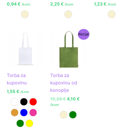
0,94
€
2,25
€
1,23
€
/kom
/kom
/kom
Prirodna
Prirodna
Prirodna
Izvorna
Trenutna
Akcija!
cijena
cijena
bila
je:
je:
4,10 €.
15,28 €.
Torba za
Torba za
kupovinu
kupovinu od
konoplje
1,55
€
/kom
15,28
€
4,10
€
Bijela
Crna
Crvena
/kom
Narančasta
Plava
Roza
Prirodna
Zelena
Zelena
Žuta