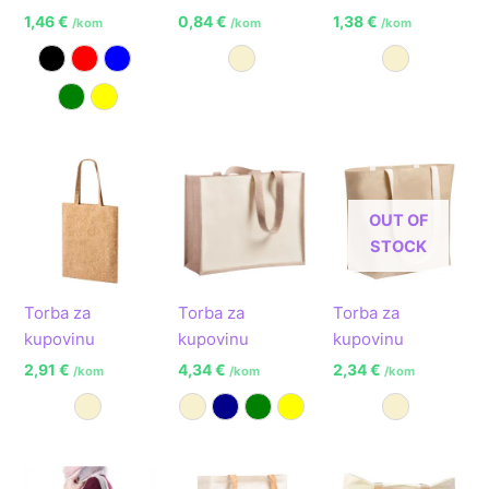
1,46
€
0,84
€
1,38
€
/kom
/kom
/kom
Crna
Crvena
Plava
Prirodna
Prirodna
Zelena
Žuta
OUT OF
STOCK
Torba za
Torba za
Torba za
kupovinu
kupovinu
kupovinu
2,91
€
4,34
€
2,34
€
/kom
/kom
/kom
Prirodna
Prirodna
Tamno plava
Zelena
Žuta
Prirodna