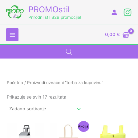
Skip
M
PROMOstil
to
i
a
Prirodni stil B2B promocije!
content
n
k
c
s
0,00
€
i
c
j
i
e
j
n
e
a
n
Početna
/ Proizvodi označeni “torba za kupovinu”
a
Prikazuje se svih 17 rezultata
Izvorna
Trenutna
Akcija!
cijena
cijena
bila
je: