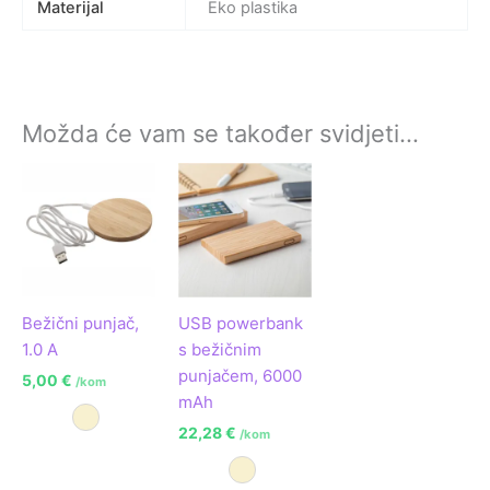
Materijal
Eko plastika
Možda će vam se također svidjeti…
Bežični punjač,
USB powerbank
1.0 A
s bežičnim
punjačem, 6000
5,00
€
/kom
mAh
Prirodna
22,28
€
/kom
Prirodna