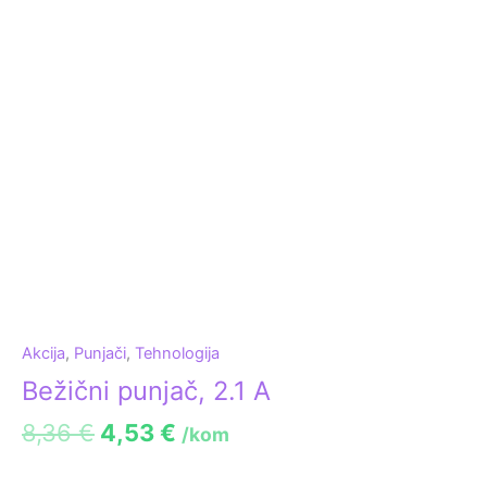
Akcija
,
Punjači
,
Tehnologija
Bežični punjač, 2.1 A
8,36
€
4,53
€
/kom