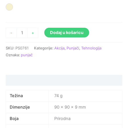
Prirodna
Dodaj u košaricu
-
+
SKU:
PS0761
Kategorije:
Akcija
,
Punjači
,
Tehnologija
Oznaka:
punjač
Specifikacija proizvoda
Težina
74 g
Dimenzije
90 × 90 × 9 mm
Boja
Prirodna