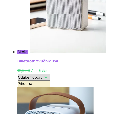
Akcija!
Bluetooth zvučnik 3W
12,62
€
7,54
€
/kom
Prirodna