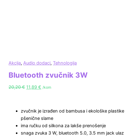
Akcija
,
Audio dodaci
,
Tehnologija
Bluetooth zvučnik 3W
20,20
€
11,89
€
/kom
zvučnik je izrađen od bambusa i ekološke plastike
pšenične slame
ima ručku od silkona za lakše prenošenje
snaga zvuka 3 W, bluetooth 5.0, 3.5 mm jack ulaz