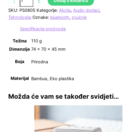
-
+
Dodaj u košaricu
SKU:
PS0805
Kategorije:
Akcija
,
Audio dodaci
,
Tehnologija
Oznake:
bluetooth
,
zvučnik
Specifikacija proizvoda
Težina
110 g
Dimenzije
74 × 70 × 45 mm
Boja
Prirodna
Materijal
Bambus, Eko plastika
Možda će vam se također svidjeti…