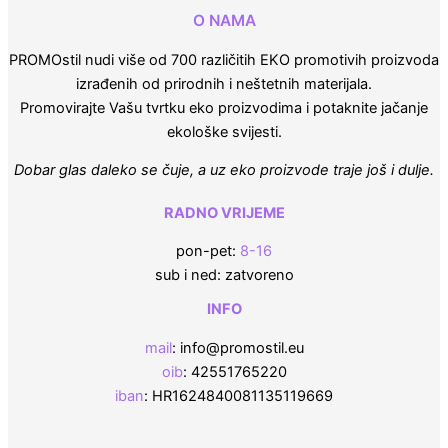
O NAMA
PROMOstil nudi više od 700 različitih EKO promotivih proizvoda
izrađenih od prirodnih i neštetnih materijala.
Promovirajte Vašu tvrtku eko proizvodima i potaknite jačanje
ekološke svijesti.
Dobar glas daleko se čuje, a uz eko proizvode traje još i dulje.
RADNO VRIJEME
pon-pet:
8-16
sub i ned: zatvoreno
INFO
mail
: info@promostil.eu
oib
: 42551765220
iban
: HR1624840081135119669