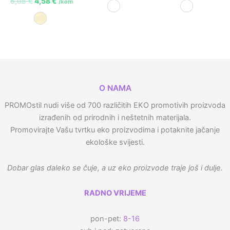
6,08
€
4,58
€
/kom
Bijela
Prozirna
Prirodna
O NAMA
PROMOstil nudi više od 700 različitih EKO promotivih proizvoda
izrađenih od prirodnih i neštetnih materijala.
Promovirajte Vašu tvrtku eko proizvodima i potaknite jačanje
ekološke svijesti.
Dobar glas daleko se čuje, a uz eko proizvode traje još i dulje.
RADNO VRIJEME
pon-pet:
8-16