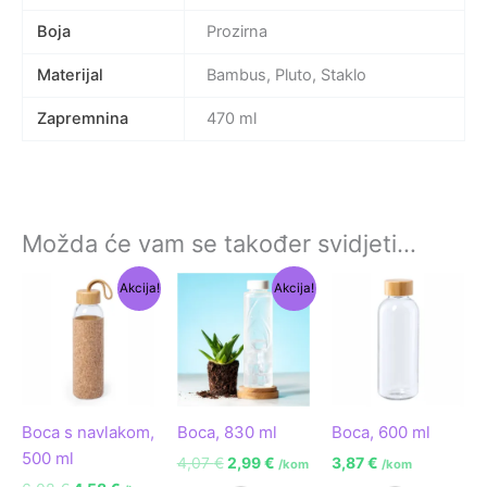
Boja
Prozirna
Materijal
Bambus, Pluto, Staklo
Zapremnina
470 ml
Možda će vam se također svidjeti…
Izvorna
Trenutna
Izvorna
Trenutna
Akcija!
Akcija!
cijena
cijena
cijena
cijena
bila
je:
bila
je:
je:
4,58 €.
je:
2,99 €.
6,08 €.
4,07 €.
Boca s navlakom,
Boca, 830 ml
Boca, 600 ml
500 ml
4,07
€
2,99
€
3,87
€
/kom
/kom