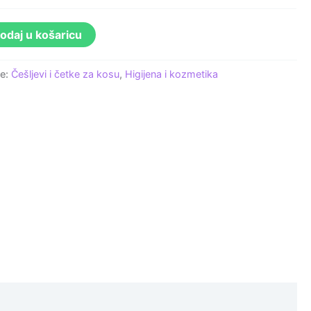
odaj u košaricu
je:
Češljevi i četke za kosu
,
Higijena i kozmetika