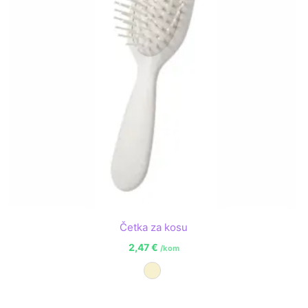
Četka za kosu
2,47
€
/kom
Prirodna