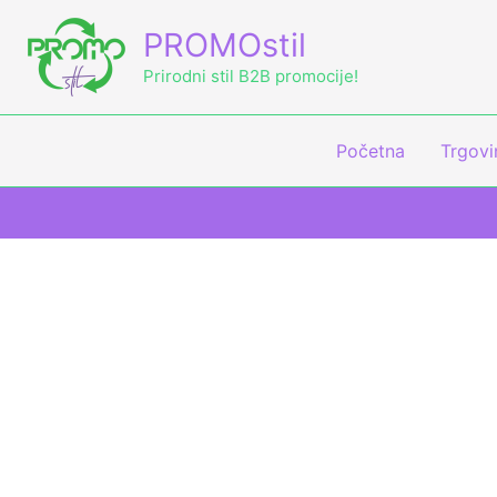
Skip
PROMOstil
to
content
Prirodni stil B2B promocije!
Početna
Trgovi