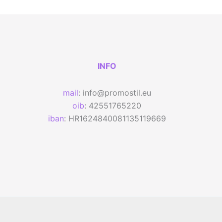
INFO
mail
: info@promostil.eu
oib
: 42551765220
iban
: HR1624840081135119669