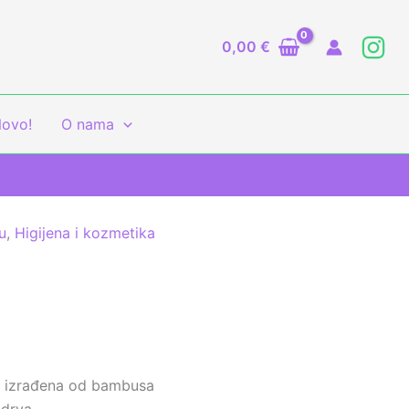
0,00
€
ovo!
O nama
u
,
Higijena i kozmetika
u
e izrađena od bambusa
 drva