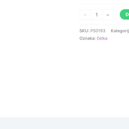
D
-
+
SKU:
PS0193
Kategori
Oznaka:
četka