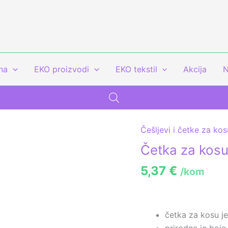
na
EKO proizvodi
EKO tekstil
Akcija
N
Češljevi i četke za kos
Četka
za
Četka za kos
kosu
5,37
€
/kom
količina
četka za kosu j
prirodne je boje