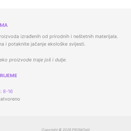
AMA
oizvoda izrađenih od prirodnih i neštetnih materijala.
 i potaknite jačanje ekološke svijesti.
ko proizvode traje još i dulje.
RIJEME
t:
8-16
zatvoreno
Copyright © 2026 PROMOstil