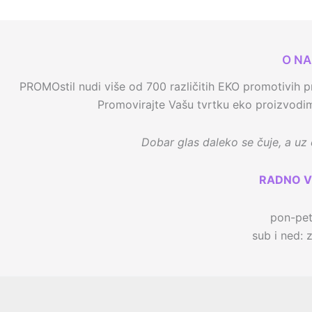
O N
PROMOstil nudi više od 700 različitih EKO promotivih pr
Promovirajte Vašu tvrtku eko proizvodima
Dobar glas daleko se čuje, a uz e
RADNO V
pon-pe
sub i ned: 