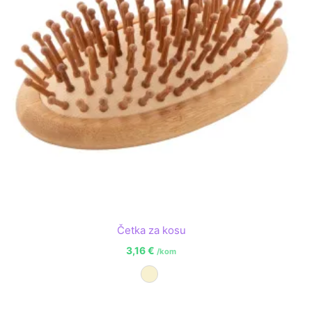
Četka za kosu
3,16
€
/kom
Prirodna