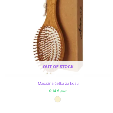
OUT OF STOCK
Masažna četka za kosu
9,14
€
/kom
Prirodna