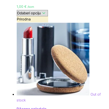
1,00
€
/kom
Prirodna
Out of
stock
Džepno ogledalo