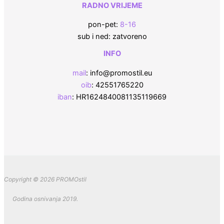
RADNO VRIJEME
pon-pet:
8-16
sub i ned: zatvoreno
INFO
mail
: info@promostil.eu
oib
: 42551765220
iban
: HR1624840081135119669
Copyright © 2026 PROMOstil
Godina osnivanja 2019.