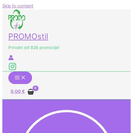
Skip to content
PROMOstil
Prirodni stil B2B promocije!
0,00
€