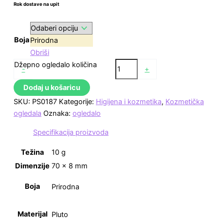
Rok dostave na upit
Boja
Prirodna
Obriši
Džepno ogledalo količina
-
+
Dodaj u košaricu
SKU:
PS0187
Kategorije:
Higijena i kozmetika
,
Kozmetička
ogledala
Oznaka:
ogledalo
Specifikacija proizvoda
Težina
10 g
Dimenzije
70 × 8 mm
Boja
Prirodna
Materijal
Pluto