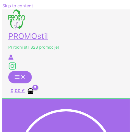
Skip to content
PROMOstil
Prirodni stil B2B promocije!
0,00
€