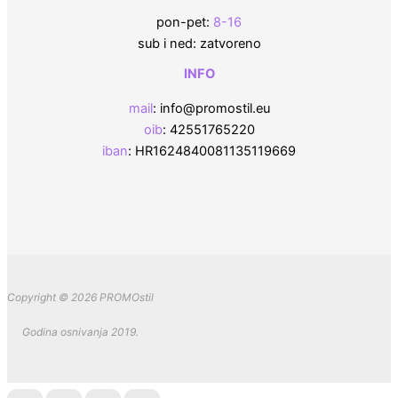
pon-pet:
8-16
sub i ned: zatvoreno
INFO
mail
: info@promostil.eu
oib
: 42551765220
iban
: HR1624840081135119669
Copyright © 2026 PROMOstil
Godina osnivanja 2019.