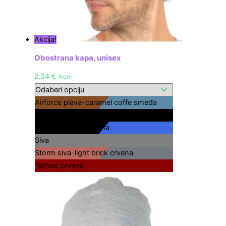
Akcija!
Obostrana kapa, unisex
2,34
€
/kom
Airforce plava-caramel coffe smeđa
Crna
Light royal plava-crna
Siva
Storm siva-light brick crvena
Tamno crvena