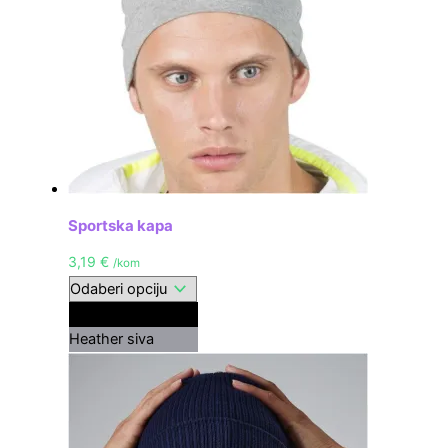
Sportska kapa
3,19
€
/kom
Crna
Heather siva