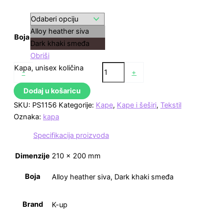
Alloy heather siva
Boja
Dark khaki smeđa
Obriši
Kapa, unisex količina
-
+
Dodaj u košaricu
SKU:
PS1156
Kategorije:
Kape
,
Kape i šeširi
,
Tekstil
Oznaka:
kapa
Specifikacija proizvoda
Dimenzije
210 × 200 mm
Boja
Alloy heather siva, Dark khaki smeđa
Brand
K-up