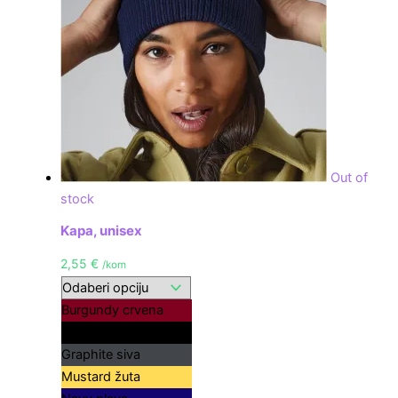
Out of
stock
Kapa, unisex
2,55
€
/kom
Burgundy crvena
Crna
Graphite siva
Mustard žuta