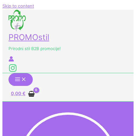
Skip to content
PROMOstil
Prirodni stil B2B promocije!
0,00
€