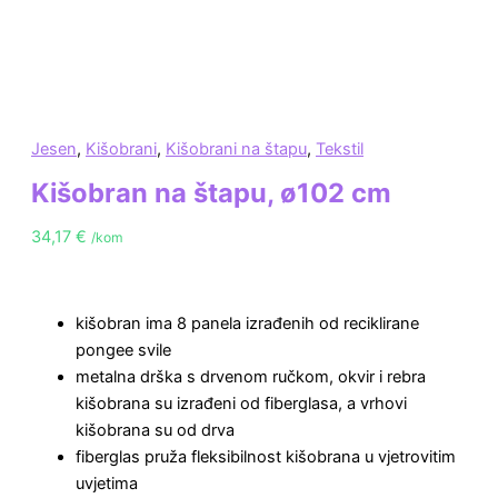
Jesen
,
Kišobrani
,
Kišobrani na štapu
,
Tekstil
Kišobran na štapu, ø102 cm
34,17
€
/kom
kišobran ima 8 panela izrađenih od reciklirane
pongee svile
metalna drška s drvenom ručkom, okvir i rebra
kišobrana su izrađeni od fiberglasa, a vrhovi
kišobrana su od drva
fiberglas pruža fleksibilnost kišobrana u vjetrovitim
uvjetima