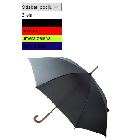
Bijela
Crna
Crvena
Limeta zelena
Navy plava