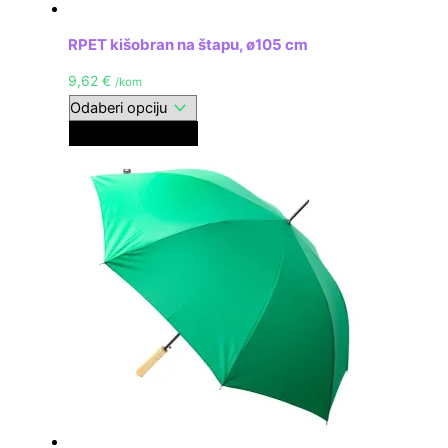
RPET kišobran na štapu, ø105 cm
9,62
€
/kom
Crna