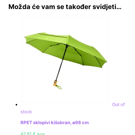
Možda će vam se također svidjeti…
Out of
stock
RPET sklopivi kišobran, ø98 cm
42,91
€
/kom