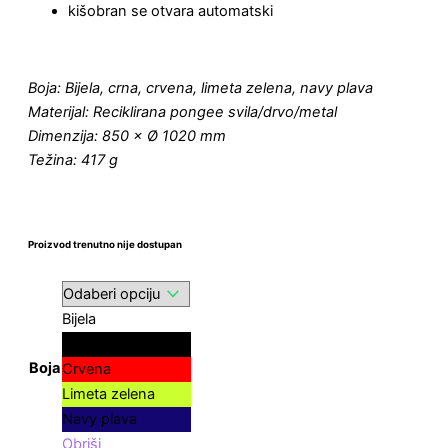
kišobran se otvara automatski
Boja: Bijela, crna, crvena, limeta zelena, navy plava
Materijal: Reciklirana pongee svila/drvo/metal
Dimenzija: 850 × Ø 1020 mm
Težina: 417 g
Proizvod trenutno nije dostupan
Bijela
Crna
Boja
Crvena
Limeta zelena
Navy plava
Obriši