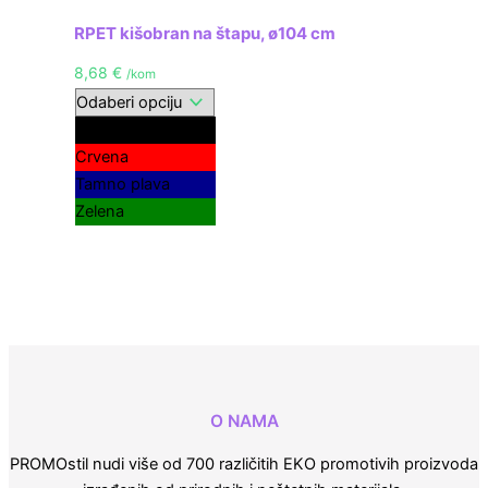
RPET kišobran na štapu, ø104 cm
8,68
€
/kom
Crna
Crvena
Tamno plava
Zelena
O NAMA
PROMOstil nudi više od 700 različitih EKO promotivih proizvoda