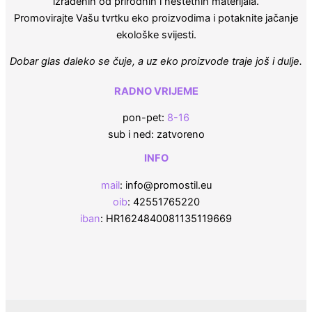
izrađenih od prirodnih i neštetnih materijala.
Promovirajte Vašu tvrtku eko proizvodima i potaknite jačanje
ekološke svijesti.
Dobar glas daleko se čuje, a uz eko proizvode traje još i dulje.
RADNO VRIJEME
pon-pet:
8-16
sub i ned: zatvoreno
INFO
mail
: info@promostil.eu
oib
: 42551765220
iban
: HR1624840081135119669