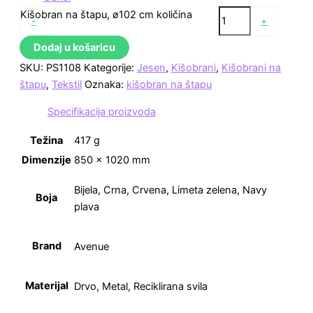
Kišobran na štapu, ø102 cm količina
-
+
Dodaj u košaricu
SKU:
PS1108
Kategorije:
Jesen
,
Kišobrani
,
Kišobrani na
štapu
,
Tekstil
Oznaka:
kišobran na štapu
Specifikacija proizvoda
Težina
417 g
Dimenzije
850 × 1020 mm
Bijela, Crna, Crvena, Limeta zelena, Navy
Boja
plava
Brand
Avenue
Materijal
Drvo, Metal, Reciklirana svila