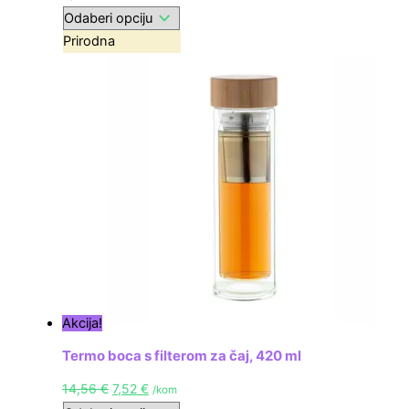
Prirodna
Akcija!
Termo boca s filterom za čaj, 420 ml
14,56
€
7,52
€
/kom