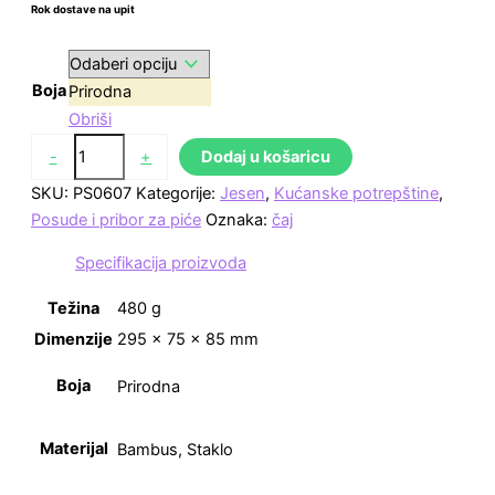
Rok dostave na upit
Boja
Prirodna
Obriši
-
+
Dodaj u košaricu
SKU:
PS0607
Kategorije:
Jesen
,
Kućanske potrepštine
,
Posude i pribor za piće
Oznaka:
čaj
Specifikacija proizvoda
Težina
480 g
Dimenzije
295 × 75 × 85 mm
Boja
Prirodna
Materijal
Bambus, Staklo