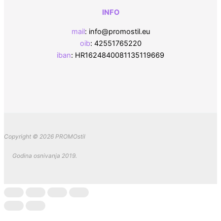
INFO
mail
: info@promostil.eu
oib
: 42551765220
iban
: HR1624840081135119669
Copyright © 2026 PROMOstil
Godina osnivanja 2019.