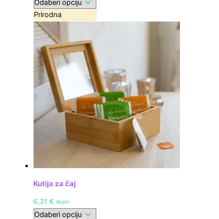
Prirodna
Kutija za čaj
6,31
€
/kom