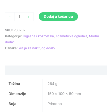
Dodaj u košaricu
-
+
SKU:
PS0202
Kategorije:
Higijena i kozmetika
,
Kozmetička ogledala
,
Modni
dodaci
Oznake:
kutija za nakit
,
ogledalo
Specifikacija proizvoda
Težina
264 g
Dimenzije
150 × 100 × 50 mm
Boja
Prirodna