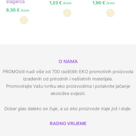
slagalica
1,23
€
1,90
€
/kom
/kom
9,30
€
/kom
Prirodna
Prirodna
Prirodna
O NAMA
PROMOstil nudi više od 700 različitih EKO promotivih proizvoda
izrađenih od prirodnih i neštetnih materijala.
Promovirajte Vašu tvrtku eko proizvodima i potaknite jačanje
ekološke svijesti.
Dobar glas daleko se čuje, a uz eko proizvode traje još i dulje.
RADNO VRIJEME