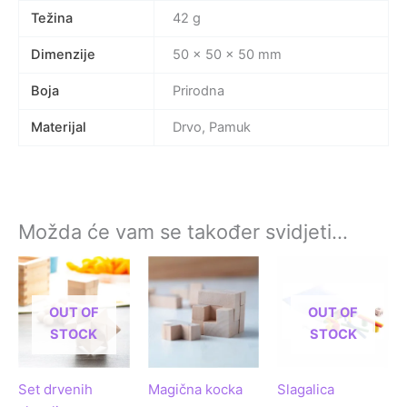
Težina
42 g
Dimenzije
50 × 50 × 50 mm
Boja
Prirodna
Materijal
Drvo, Pamuk
Možda će vam se također svidjeti…
OUT OF
OUT OF
STOCK
STOCK
Set drvenih
Magična kocka
Slagalica