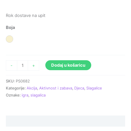
Rok dostave na upit
Boja
Prirodna
Dodaj u košaricu
-
+
SKU:
PS0682
Kategorije:
Akcija
,
Aktivnost i zabava
,
Djeca
,
Slagalice
Oznake:
igra
,
slagalica
Specifikacija proizvoda