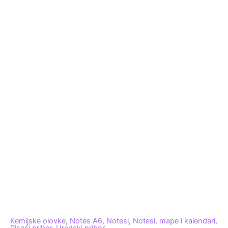
Kemijske olovke
,
Notes A6
,
Notesi
,
Notesi, mape i kalendari
,
Pisaći pribor
,
Uredski pribor