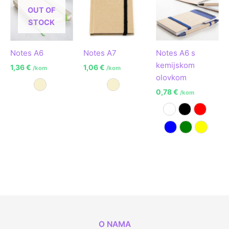
OUT OF
STOCK
Notes A6
Notes A7
Notes A6 s
kemijskom
1,36
€
1,06
€
/kom
/kom
olovkom
Prirodna
Prirodna
0,78
€
/kom
Bijela
Crna
Crvena
Plava
Zelena
Žuta
O NAMA