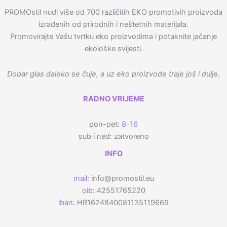
PROMOstil nudi više od 700 različitih EKO promotivih proizvoda
izrađenih od prirodnih i neštetnih materijala.
Promovirajte Vašu tvrtku eko proizvodima i potaknite jačanje
ekološke svijesti.
Dobar glas daleko se čuje, a uz eko proizvode traje još i dulje.
RADNO VRIJEME
pon-pet:
8-16
sub i ned: zatvoreno
INFO
mail
: info@promostil.eu
oib
: 42551765220
iban
: HR1624840081135119669