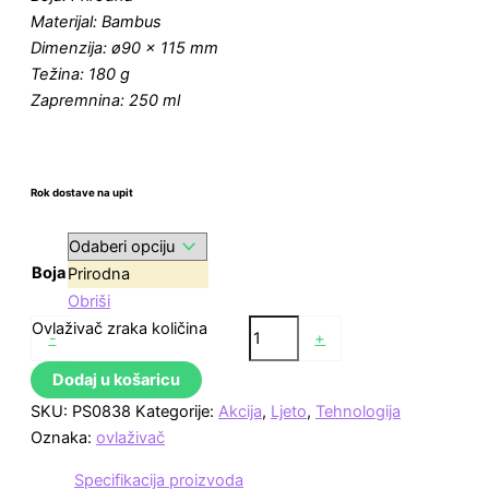
Materijal: Bambus
Dimenzija: ø90 × 115 mm
Težina: 180 g
Zapremnina: 250 ml
Rok dostave na upit
Boja
Prirodna
Obriši
Ovlaživač zraka količina
-
+
Dodaj u košaricu
SKU:
PS0838
Kategorije:
Akcija
,
Ljeto
,
Tehnologija
Oznaka:
ovlaživač
Specifikacija proizvoda