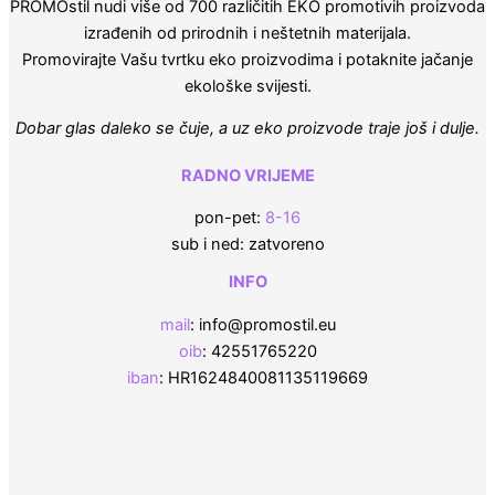
PROMOstil nudi više od 700 različitih EKO promotivih proizvoda
izrađenih od prirodnih i neštetnih materijala.
Promovirajte Vašu tvrtku eko proizvodima i potaknite jačanje
ekološke svijesti.
Dobar glas daleko se čuje, a uz eko proizvode traje još i dulje.
RADNO VRIJEME
pon-pet:
8-16
sub i ned: zatvoreno
INFO
mail
: info@promostil.eu
oib
: 42551765220
iban
: HR1624840081135119669