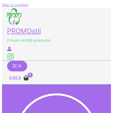
Skip to content
PROMOstil
Prirodni stil B2B promocije!
0,00
€