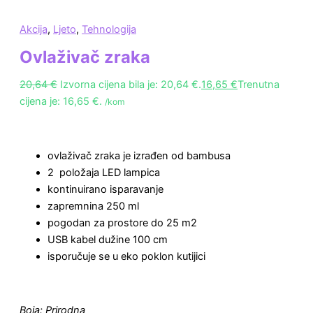
Akcija
,
Ljeto
,
Tehnologija
Ovlaživač zraka
20,64
€
Izvorna cijena bila je: 20,64 €.
16,65
€
Trenutna
cijena je: 16,65 €.
/kom
ovlaživač zraka je izrađen od bambusa
2 položaja LED lampica
kontinuirano isparavanje
zapremnina 250 ml
pogodan za prostore do 25 m2
USB kabel dužine 100 cm
isporučuje se u eko poklon kutijici
Boja: Prirodna