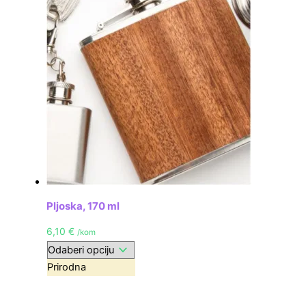
Pljoska, 170 ml
6,10
€
/kom
Prirodna