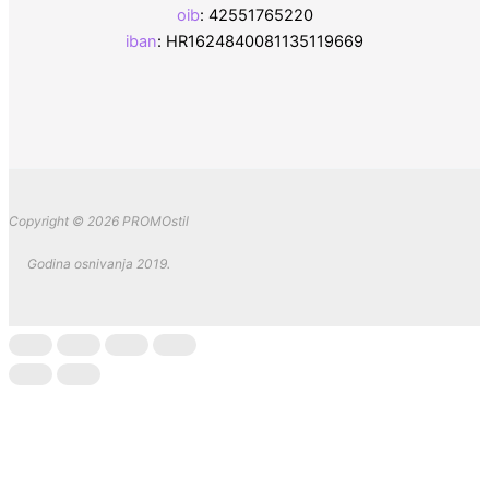
oib
: 42551765220
iban
: HR1624840081135119669
Copyright © 2026 PROMOstil
Godina osnivanja 2019.