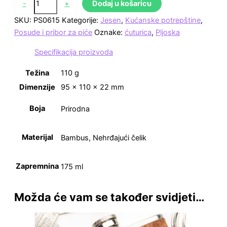
-
+
Dodaj u košaricu
SKU:
PS0615
Kategorije:
Jesen
,
Kućanske potrepštine
,
Posude i pribor za piće
Oznake:
ćuturica
,
Pljoska
Specifikacija proizvoda
Težina
110 g
Dimenzije
95 × 110 × 22 mm
Boja
Prirodna
Materijal
Bambus, Nehrđajući čelik
Zapremnina
175 ml
Možda će vam se također svidjeti…