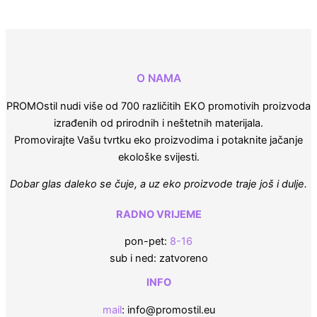
O NAMA
PROMOstil nudi više od 700 različitih EKO promotivih proizvoda
izrađenih od prirodnih i neštetnih materijala.
Promovirajte Vašu tvrtku eko proizvodima i potaknite jačanje
ekološke svijesti.
Dobar glas daleko se čuje, a uz eko proizvode traje još i dulje.
RADNO VRIJEME
pon-pet:
8-16
sub i ned: zatvoreno
INFO
mail
: info@promostil.eu