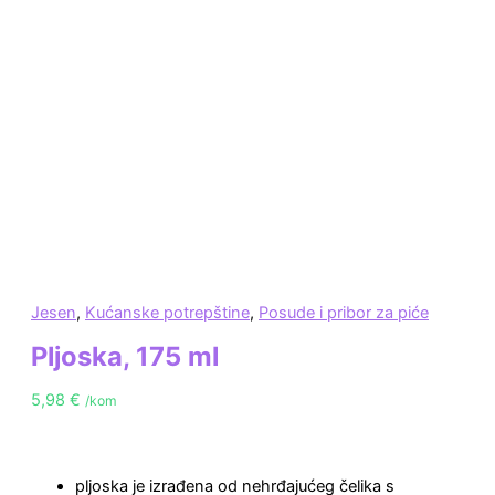
Jesen
,
Kućanske potrepštine
,
Posude i pribor za piće
Pljoska, 175 ml
5,98
€
/kom
pljoska je izrađena od nehrđajućeg čelika s