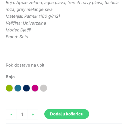
Boja: Apple zelena, aqua plava, french navy plava, fuchsia
roza, grey melange siva
Materijal: Pamuk (180 g/m2)
Veličina: Univerzalna
Model: Dječji
Brand: Sol’s
Rok dostave na upit
Boja
Apple zelena
Aqua plava
French navy plava
Fuchsia roza
Grey melange siva
Dodaj u košaricu
-
+