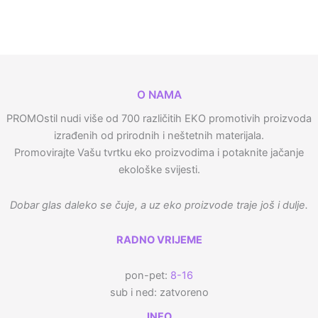
O NAMA
PROMOstil nudi više od 700 različitih EKO promotivih proizvoda
izrađenih od prirodnih i neštetnih materijala.
Promovirajte Vašu tvrtku eko proizvodima i potaknite jačanje
ekološke svijesti.
Dobar glas daleko se čuje, a uz eko proizvode traje još i dulje.
RADNO VRIJEME
pon-pet:
8-16
sub i ned: zatvoreno
INFO