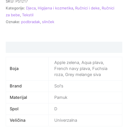
SKU:
PS1217
Kategorije:
Djeca
,
Higijena i kozmetika
,
Ručnici i deke
,
Ručnici
za bebe
,
Tekstil
Oznake:
podbradak
,
slinček
Specifikacija proizvoda
Apple zelena, Aqua plava,
Boja
French navy plava, Fuchsia
roza, Grey melange siva
Brand
Sol's
Materijal
Pamuk
Spol
D
Veličina
Univerzalna