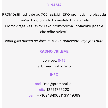
O NAMA
PROMOstil nudi više od 700 različitih EKO promotivih proizvoda
izrađenih od prirodnih i neštetnih materijala.
Promovirajte Vašu tvrtku eko proizvodima i potaknite jačanje
ekološke svijesti.
Dobar glas daleko se čuje, a uz eko proizvode traje još i dulje.
RADNO VRIJEME
pon-pet:
8-16
sub i ned: zatvoreno
INFO
mail
: info@promostil.eu
oib
: 42551765220
iban
: HR1624840081135119669