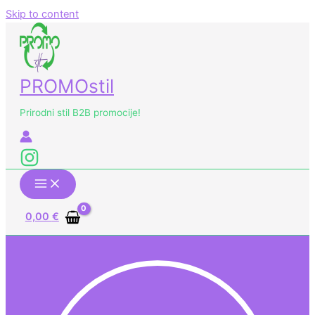
Skip to content
PROMOstil
Prirodni stil B2B promocije!
0,00
€