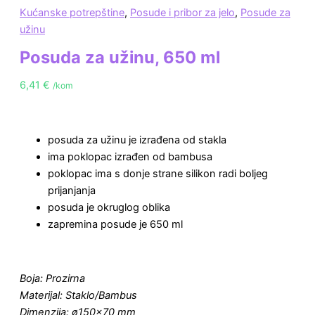
Kućanske potrepštine
,
Posude i pribor za jelo
,
Posude za
užinu
Posuda za užinu, 650 ml
6,41
€
/kom
posuda za užinu je izrađena od stakla
ima poklopac izrađen od bambusa
poklopac ima s donje strane silikon radi boljeg
prijanjanja
posuda je okruglog oblika
zapremina posude je 650 ml
Boja: Prozirna
Materijal: Staklo/Bambus
Dimenzija: ø150×70 mm