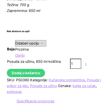
Težina: 700 g
Zapremnina: 650 ml
Rok dostave na upit
Boja
Prozirna
Obriši
Posuda za užinu, 650 ml količina
-
+
Dodaj u košaricu
SKU:
PS0390
Kategorije:
Kućanske potrepštine
,
Posude i
pribor za jelo
,
Posude za užinu
Oznake:
kutija za ručak
,
poklopac
Specifikacija proizvoda