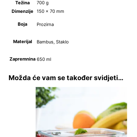
Težina
700 g
Dimenzije
150 × 70 mm
Boja
Prozirna
Materijal
Bambus, Staklo
Zapremnina
650 ml
Možda će vam se također svidjeti…