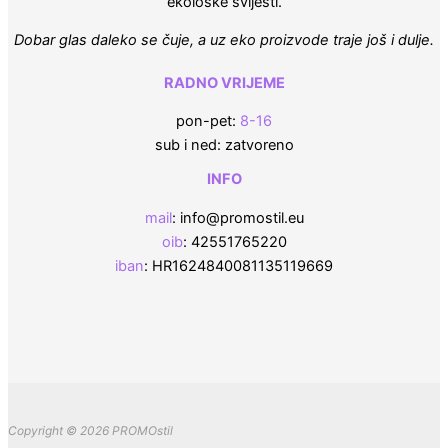
ekološke svijesti.
Dobar glas daleko se čuje, a uz eko proizvode traje još i dulje.
RADNO VRIJEME
pon-pet:
8-16
sub i ned: zatvoreno
INFO
mail
: info@promostil.eu
oib
: 42551765220
iban
: HR1624840081135119669
Copyright © 2026 PROMOstil