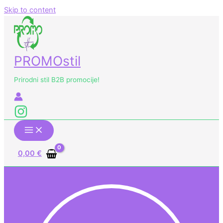
Skip to content
PROMOstil
Prirodni stil B2B promocije!
0,00
€