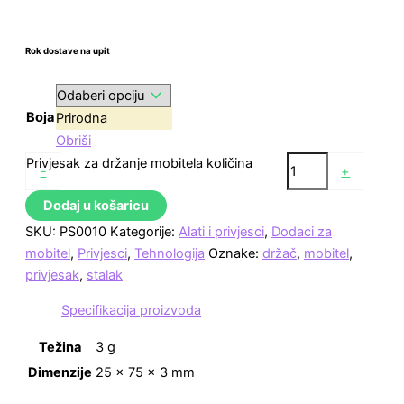
Rok dostave na upit
Boja
Prirodna
Obriši
Privjesak za držanje mobitela količina
-
+
Dodaj u košaricu
SKU:
PS0010
Kategorije:
Alati i privjesci
,
Dodaci za
mobitel
,
Privjesci
,
Tehnologija
Oznake:
držač
,
mobitel
,
privjesak
,
stalak
Specifikacija proizvoda
Težina
3 g
Dimenzije
25 × 75 × 3 mm