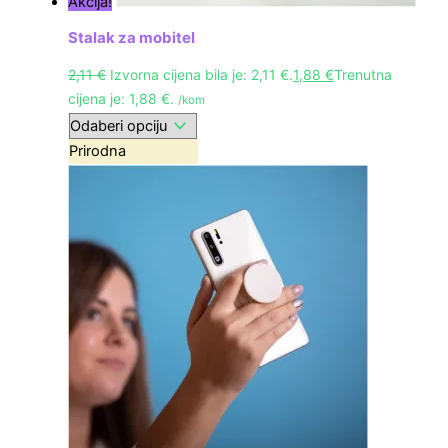
Akcija!
Stalak za mobitel
2,11
€
Izvorna cijena bila je: 2,11 €.
1,88
€
Trenutna
cijena je: 1,88 €.
/kom
Prirodna