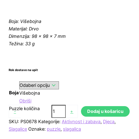
Boja: Višebojna
Materijal: Drvo
Dimenzija: 98 x 98 x 7 mm
Težina: 33 g
Rok dostave na upit
Boja
Višebojna
Obriši
Puzzle količina
-
+
Dodaj u košaricu
SKU:
PS0678
Kategorije:
Aktivnost i zabava
,
Djeca
,
Slagalice
Oznake:
puzzle
,
slagalica