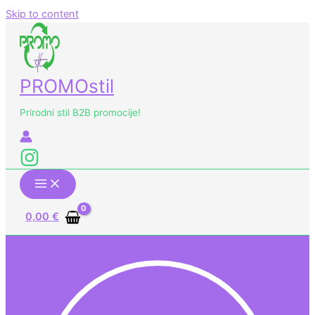
Skip to content
PROMOstil
Prirodni stil B2B promocije!
0,00
€