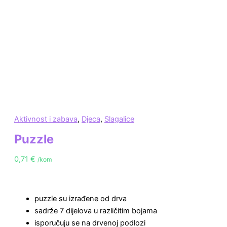
Aktivnost i zabava
,
Djeca
,
Slagalice
Puzzle
0,71
€
/kom
puzzle su izrađene od drva
sadrže 7 dijelova u različitim bojama
isporučuju se na drvenoj podlozi