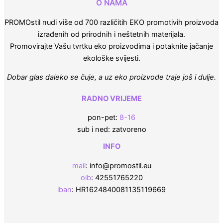
O NAMA
PROMOstil nudi više od 700 različitih EKO promotivih proizvoda
izrađenih od prirodnih i neštetnih materijala.
Promovirajte Vašu tvrtku eko proizvodima i potaknite jačanje
ekološke svijesti.
Dobar glas daleko se čuje, a uz eko proizvode traje još i dulje.
RADNO VRIJEME
pon-pet:
8-16
sub i ned: zatvoreno
INFO
mail
: info@promostil.eu
oib
: 42551765220
iban
: HR1624840081135119669