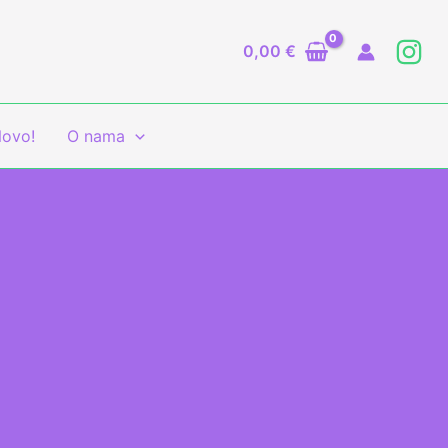
0,00
€
ovo!
O nama