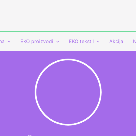
Products
search
na
EKO proizvodi
EKO tekstil
Akcija
N