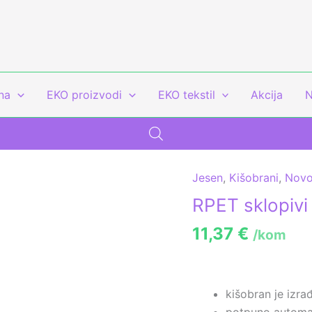
na
EKO proizvodi
EKO tekstil
Akcija
N
Jesen
,
Kišobrani
,
Novo
RPET
sklopivi
RPET sklopivi
kišobran,
11,37
€
/kom
ø95
cm
količina
kišobran je izr
potpuno automat