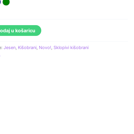
ta
a
amno plava
Zelena
odaj u košaricu
e:
Jesen
,
Kišobrani
,
Novo!
,
Sklopivi kišobrani
n