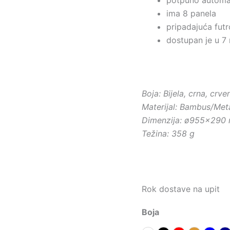
ima 8 panela
pripadajuća futr
dostupan je u 7 r
Boja: Bijela, crna, crv
Materijal: Bambus/Met
Dimenzija: ø955×290
Težina: 358 g
Rok dostave na upit
Boja