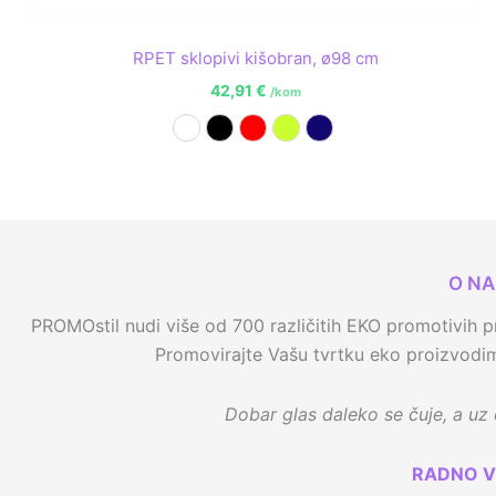
RPET sklopivi kišobran, ø98 cm
42,91
€
/kom
Bijela
Crna
Crvena
Limeta zelena
Navy plava
O N
PROMOstil nudi više od 700 različitih EKO promotivih pr
Promovirajte Vašu tvrtku eko proizvodima
Dobar glas daleko se čuje, a uz e
RADNO V