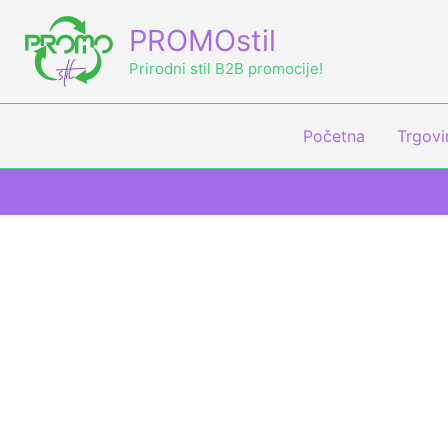
Skip
PROMOstil
to
content
Prirodni stil B2B promocije!
Početna
Trgovi