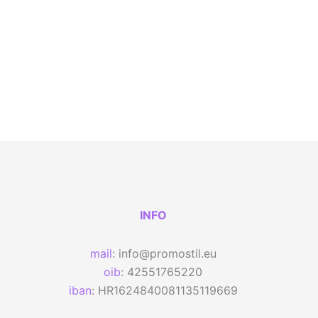
INFO
mail
: info@promostil.eu
oib
: 42551765220
iban
: HR1624840081135119669