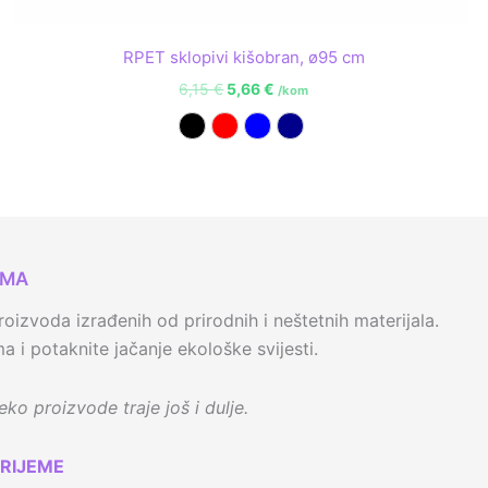
RPET sklopivi kišobran, ø95 cm
6,15
€
5,66
€
/kom
Crna
Crvena
Plava
Tamno plava
AMA
oizvoda izrađenih od prirodnih i neštetnih materijala.
 i potaknite jačanje ekološke svijesti.
ko proizvode traje još i dulje.
RIJEME