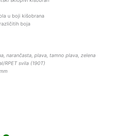
ola u boji kišobrana
azličitih boja
ena, narančasta, plava, tamno plava, zelena
al/RPET svila (190T)
 mm