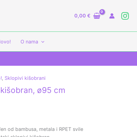
0,00
€
ovo!
O nama
!
,
Sklopivi kišobrani
 kišobran, ø95 cm
ađen od bambusa, metala i RPET svile
ski sklopivi kišobran