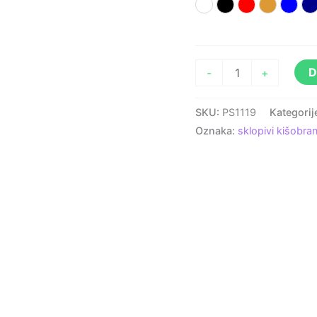
Bijela
Crna
Crvena
Narančas
Plav
T
D
-
+
SKU:
PS1119
Kategorij
Oznaka:
sklopivi kišobra