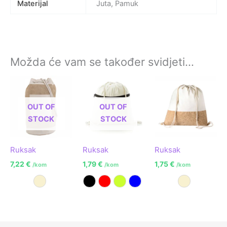
Materijal
Juta, Pamuk
Možda će vam se također svidjeti…
OUT OF
OUT OF
STOCK
STOCK
Ruksak
Ruksak
Ruksak
7,22
€
1,79
€
1,75
€
/kom
/kom
/kom
Prirodna
Crna
Crvena
Limeta zelena
Plava
Prirodna