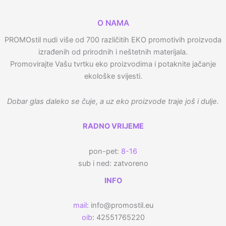
O NAMA
PROMOstil nudi više od 700 različitih EKO promotivih proizvoda
izrađenih od prirodnih i neštetnih materijala.
Promovirajte Vašu tvrtku eko proizvodima i potaknite jačanje
ekološke svijesti.
Dobar glas daleko se čuje, a uz eko proizvode traje još i dulje.
RADNO VRIJEME
pon-pet:
8-16
sub i ned: zatvoreno
INFO
mail
: info@promostil.eu
oib
: 42551765220