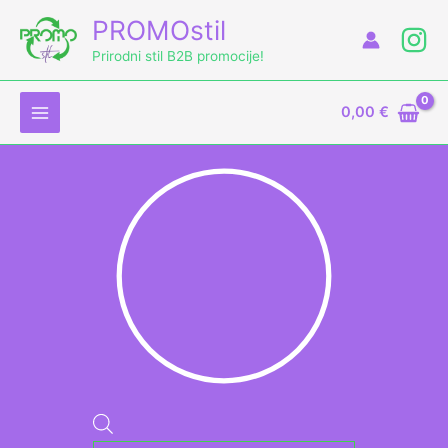
Skip
Products
PROMOstil
to
search
Prirodni stil B2B promocije!
content
0,00
€