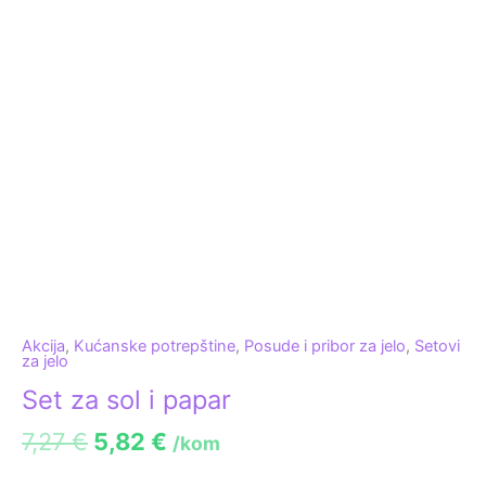
Akcija
,
Kućanske potrepštine
,
Posude i pribor za jelo
,
Setovi
za jelo
Set za sol i papar
7,27
€
5,82
€
/kom