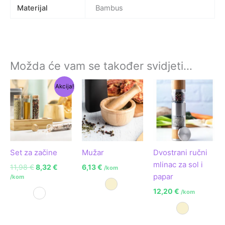
Materijal
Bambus
Možda će vam se također svidjeti…
Izvorna
Trenutna
Akcija!
cijena
cijena
bila
je:
je:
8,32 €.
11,98 €.
Set za začine
Mužar
Dvostrani ručni
mlinac za sol i
11,98
€
8,32
€
6,13
€
/kom
papar
/kom
Prirodna
12,20
€
/kom
Prozirna
Prirodna