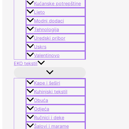
Kućanske potrepštine
Ljeto
Modni dodaci
Tehnologija
Uredski pribor
Uskrs
Valentinovo
EKO tekstil
Kape i šeširi
Kuhinjski tekstil
Obuća
Odjeća
Ručnici i deke
Šalovi i marame