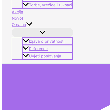
Torbe, vrećice i ruksaci
Akcija
Novo!
O nama
Izjava o privatnosti
Reference
Uvjeti poslovanja