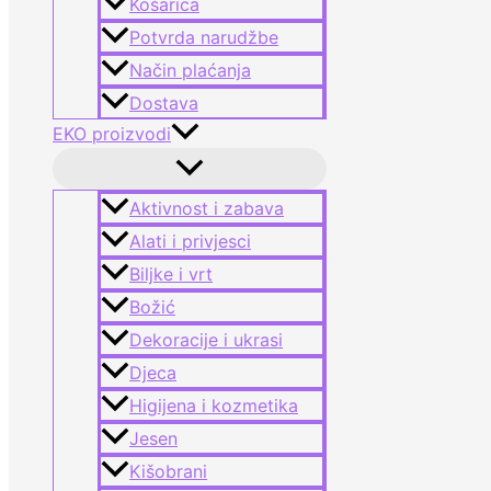
Košarica
Potvrda narudžbe
Način plaćanja
Dostava
EKO proizvodi
Aktivnost i zabava
Alati i privjesci
Biljke i vrt
Božić
Dekoracije i ukrasi
Djeca
Higijena i kozmetika
Jesen
Kišobrani