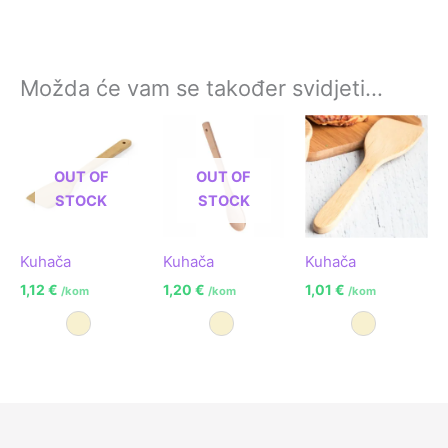
Možda će vam se također svidjeti…
OUT OF
OUT OF
STOCK
STOCK
Kuhača
Kuhača
Kuhača
1,12
€
1,20
€
1,01
€
/kom
/kom
/kom
Prirodna
Prirodna
Prirodna