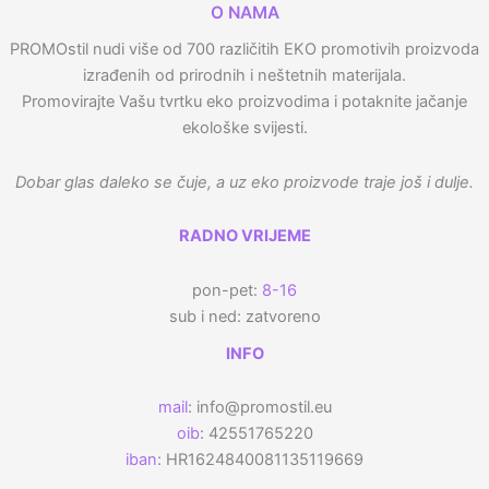
O NAMA
PROMOstil nudi više od 700 različitih EKO promotivih proizvoda
izrađenih od prirodnih i neštetnih materijala.
Promovirajte Vašu tvrtku eko proizvodima i potaknite jačanje
ekološke svijesti.
Dobar glas daleko se čuje, a uz eko proizvode traje još i dulje.
RADNO VRIJEME
pon-pet:
8-16
sub i ned: zatvoreno
INFO
mail
: info@promostil.eu
oib
: 42551765220
iban
: HR1624840081135119669