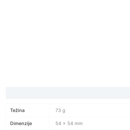
Specifikacija proizvoda
Težina
73 g
Dimenzije
54 × 54 mm