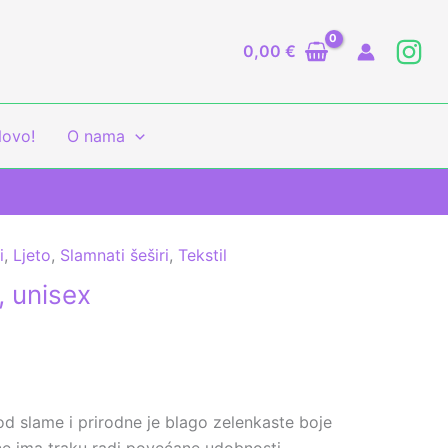
0,00
€
ovo!
O nama
i
,
Ljeto
,
Slamnati šeširi
,
Tekstil
, unisex
 od slame i prirodne je blago zelenkaste boje
ane ima traku radi povećane udobnosti