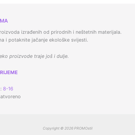
AMA
oizvoda izrađenih od prirodnih i neštetnih materijala.
 i potaknite jačanje ekološke svijesti.
ko proizvode traje još i dulje.
RIJEME
t:
8-16
zatvoreno
Copyright © 2026 PROMOstil