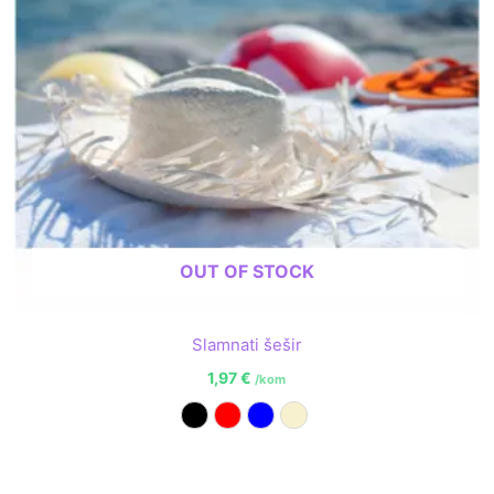
OUT OF STOCK
Slamnati šešir
1,97
€
/kom
Crna
Crvena
Plava
Prirodna