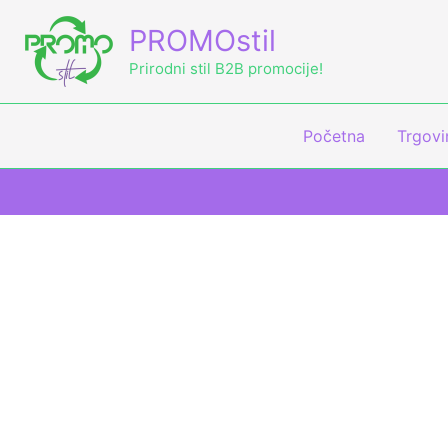
Skip
PROMOstil
to
content
Prirodni stil B2B promocije!
Početna
Trgovi