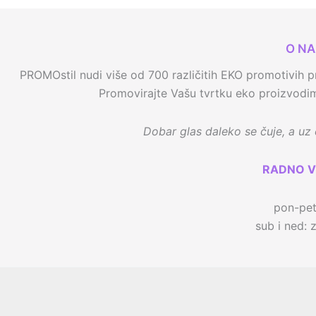
O N
PROMOstil nudi više od 700 različitih EKO promotivih pr
Promovirajte Vašu tvrtku eko proizvodima
Dobar glas daleko se čuje, a uz e
RADNO V
pon-pe
sub i ned: 