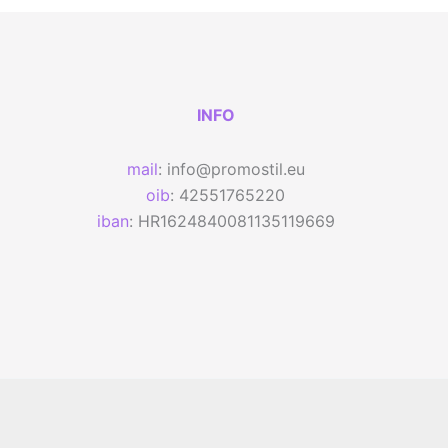
INFO
mail
: info@promostil.eu
oib
: 42551765220
iban
: HR1624840081135119669