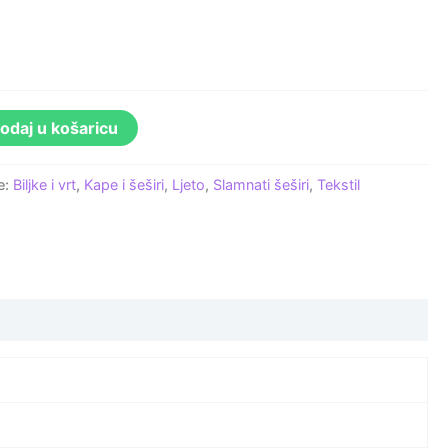
odaj u košaricu
e:
Biljke i vrt
,
Kape i šeširi
,
Ljeto
,
Slamnati šeširi
,
Tekstil