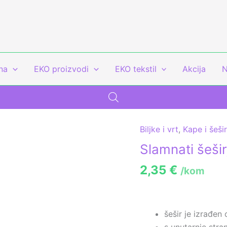
na
EKO proizvodi
EKO tekstil
Akcija
N
Biljke i vrt
,
Kape i šešir
Slamnati
šešir,
Slamnati šešir
unisex
2,35
€
/kom
količina
šešir je izrađen
s unutarnje str