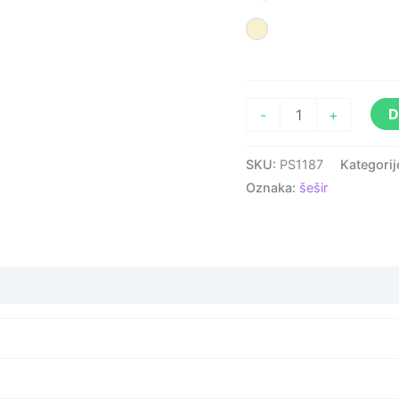
Prirodna
D
-
+
SKU:
PS1187
Kategorij
Oznaka:
šešir