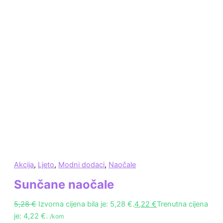
Akcija
,
Ljeto
,
Modni dodaci
,
Naočale
Sunčane naočale
5,28
€
Izvorna cijena bila je: 5,28 €.
4,22
€
Trenutna cijena
je: 4,22 €.
/kom