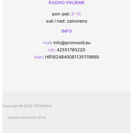
RADNO VRIJEME
pon-pet:
8-16
sub i ned: zatvoreno
INFO
mail
: info@promostil.eu
oib
: 42551765220
iban
: HR1624840081135119669
Copyright © 2026 PROMOstil
Godina osnivanja 2019.