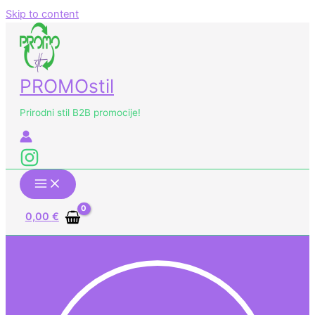
Skip to content
PROMOstil
Prirodni stil B2B promocije!
0,00
€