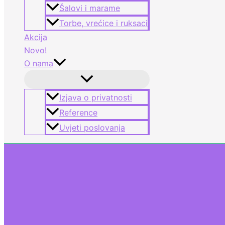
Šalovi i marame
Torbe, vrećice i ruksaci
Akcija
Novo!
O nama
Izjava o privatnosti
Reference
Uvjeti poslovanja