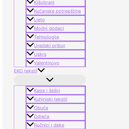
Kišobrani
Kućanske potrepštine
Ljeto
Modni dodaci
Tehnologija
Uredski pribor
Uskrs
Valentinovo
EKO tekstil
Kape i šeširi
Kuhinjski tekstil
Obuća
Odjeća
Ručnici i deke