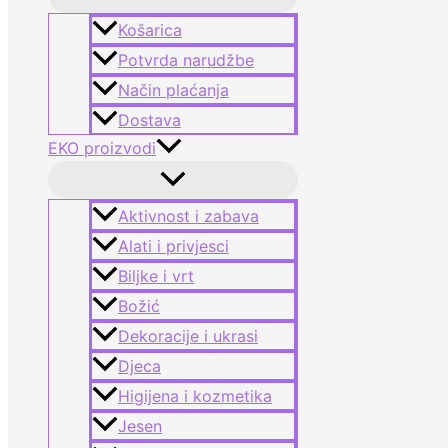
Košarica
Potvrda narudžbe
Način plaćanja
Dostava
EKO proizvodi
Aktivnost i zabava
Alati i privjesci
Biljke i vrt
Božić
Dekoracije i ukrasi
Djeca
Higijena i kozmetika
Jesen