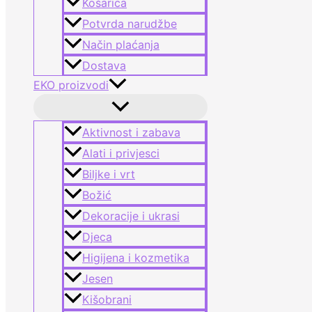
Košarica
Potvrda narudžbe
Način plaćanja
Dostava
EKO proizvodi
Aktivnost i zabava
Alati i privjesci
Biljke i vrt
Božić
Dekoracije i ukrasi
Djeca
Higijena i kozmetika
Jesen
Kišobrani