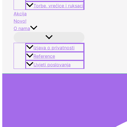
Torbe, vrećice i ruksaci
Akcija
Novo!
O nama
Izjava o privatnosti
Reference
Uvjeti poslovanja