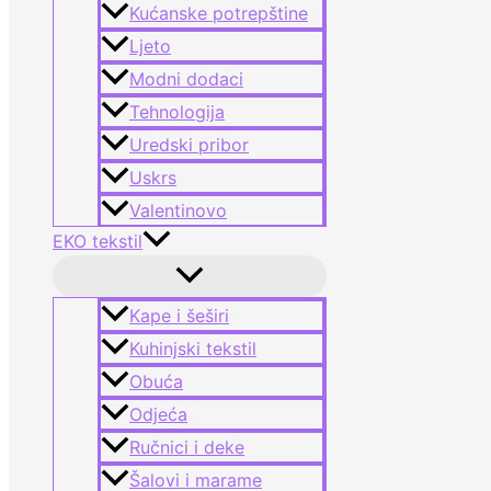
Kućanske potrepštine
Ljeto
Modni dodaci
Tehnologija
Uredski pribor
Uskrs
Valentinovo
EKO tekstil
Kape i šeširi
Kuhinjski tekstil
Obuća
Odjeća
Ručnici i deke
Šalovi i marame