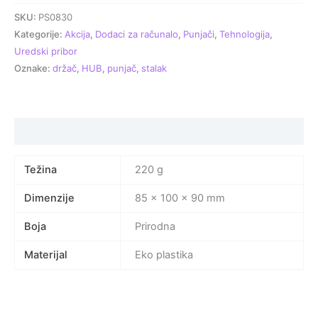
SKU:
PS0830
Kategorije:
Akcija
,
Dodaci za računalo
,
Punjači
,
Tehnologija
,
Uredski pribor
Oznake:
držač
,
HUB
,
punjač
,
stalak
Specifikacija proizvoda
Težina
220 g
Dimenzije
85 × 100 × 90 mm
Boja
Prirodna
Materijal
Eko plastika