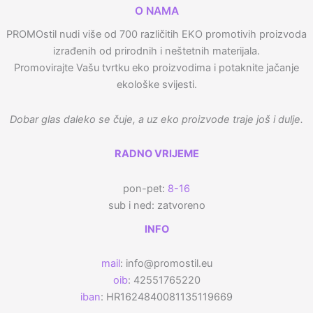
O NAMA
PROMOstil nudi više od 700 različitih EKO promotivih proizvoda
izrađenih od prirodnih i neštetnih materijala.
Promovirajte Vašu tvrtku eko proizvodima i potaknite jačanje
ekološke svijesti.
Dobar glas daleko se čuje, a uz eko proizvode traje još i dulje.
RADNO VRIJEME
pon-pet:
8-16
sub i ned: zatvoreno
INFO
mail
: info@promostil.eu
oib
: 42551765220
iban
: HR1624840081135119669