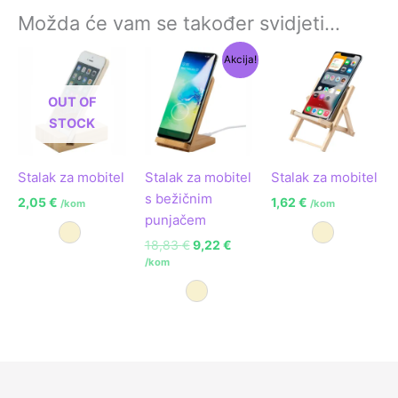
Možda će vam se također svidjeti…
Izvorna
Trenutna
Akcija!
cijena
cijena
bila
je:
OUT OF
je:
9,22 €.
18,83 €.
STOCK
Stalak za mobitel
Stalak za mobitel
Stalak za mobitel
s bežičnim
2,05
€
1,62
€
/kom
/kom
punjačem
Prirodna
Prirodna
18,83
€
9,22
€
/kom
Prirodna