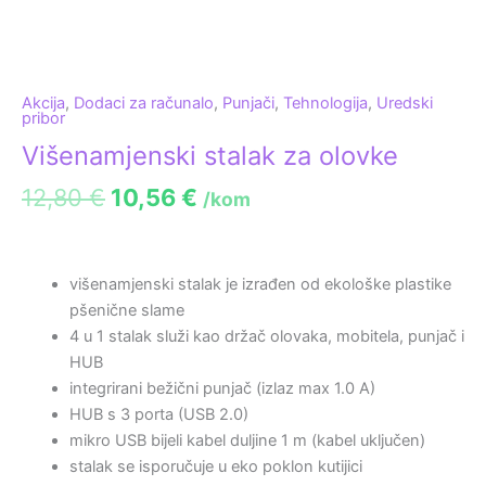
Akcija
,
Dodaci za računalo
,
Punjači
,
Tehnologija
,
Uredski
pribor
Višenamjenski stalak za olovke
12,80
€
10,56
€
/kom
višenamjenski stalak je izrađen od ekološke plastike
pšenične slame
4 u 1 stalak služi kao držač olovaka, mobitela, punjač i
HUB
integrirani bežični punjač (izlaz max 1.0 A)
HUB s 3 porta (USB 2.0)
mikro USB bijeli kabel duljine 1 m (kabel uključen)
stalak se isporučuje u eko poklon kutijici