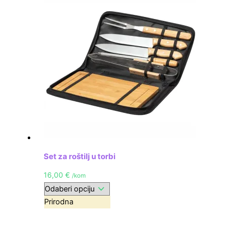
Set za roštilj u torbi
16,00
€
/kom
Prirodna