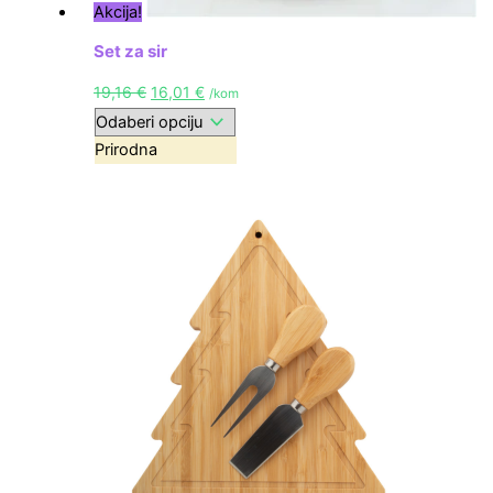
Akcija!
Set za sir
19,16
€
16,01
€
/kom
Prirodna