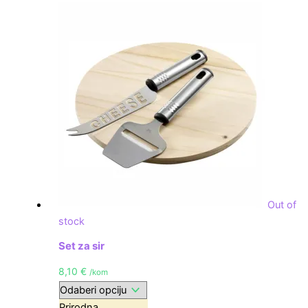
Out of
stock
Set za sir
8,10
€
/kom
Prirodna