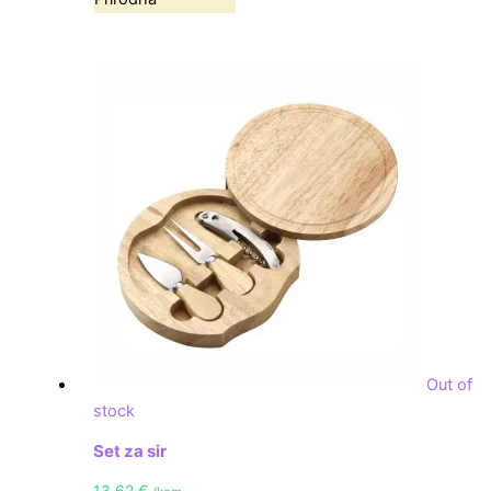
Out of
stock
Set za sir
13,62
€