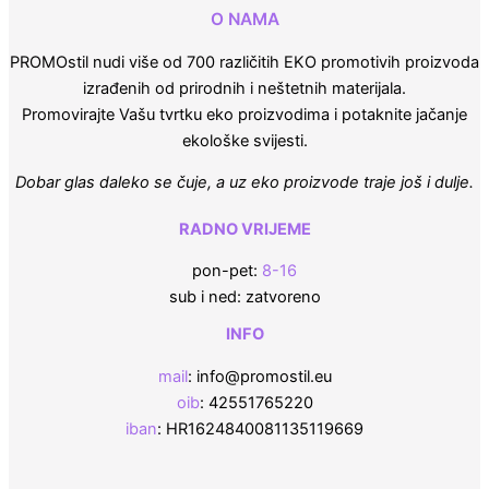
O NAMA
PROMOstil nudi više od 700 različitih EKO promotivih proizvoda
izrađenih od prirodnih i neštetnih materijala.
Promovirajte Vašu tvrtku eko proizvodima i potaknite jačanje
ekološke svijesti.
Dobar glas daleko se čuje, a uz eko proizvode traje još i dulje.
RADNO VRIJEME
pon-pet:
8-16
sub i ned: zatvoreno
INFO
mail
: info@promostil.eu
oib
: 42551765220
iban
: HR1624840081135119669