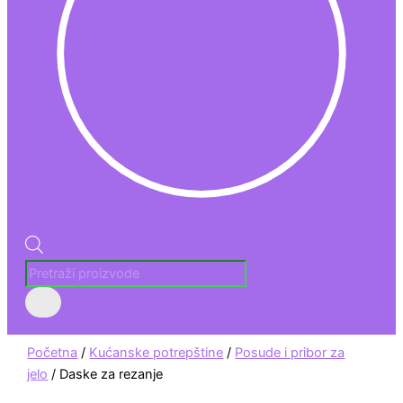
Početna
/
Kućanske potrepštine
/
Posude i pribor za
jelo
/ Daske za rezanje