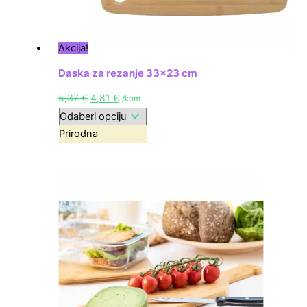
Akcija!
Daska za rezanje 33×23 cm
5,37
€
4,81
€
/kom
Prirodna