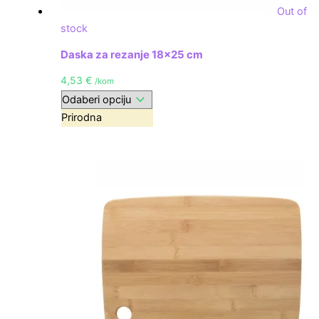
Out of
stock
Daska za rezanje 18×25 cm
4,53
€
/kom
Prirodna