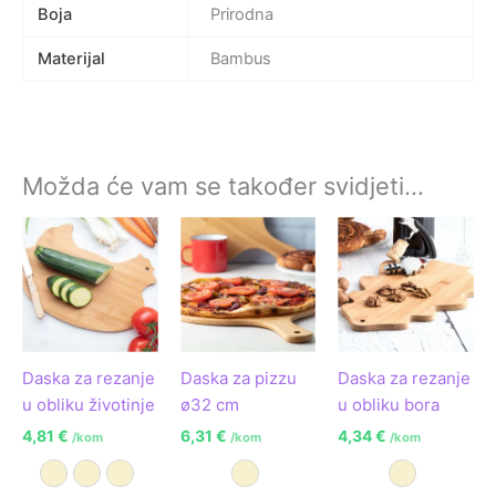
Boja
Prirodna
Materijal
Bambus
Možda će vam se također svidjeti…
Daska za rezanje
Daska za pizzu
Daska za rezanje
u obliku životinje
ø32 cm
u obliku bora
4,81
€
6,31
€
4,34
€
/kom
/kom
/kom
Prirodna A
Prirodna B
Prirodna C
Prirodna
Prirodna