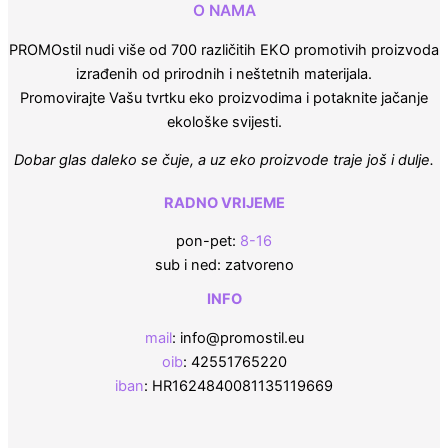
O NAMA
PROMOstil nudi više od 700 različitih EKO promotivih proizvoda
izrađenih od prirodnih i neštetnih materijala.
Promovirajte Vašu tvrtku eko proizvodima i potaknite jačanje
ekološke svijesti.
Dobar glas daleko se čuje, a uz eko proizvode traje još i dulje.
RADNO VRIJEME
pon-pet:
8-16
sub i ned: zatvoreno
INFO
mail
: info@promostil.eu
oib
: 42551765220
iban
: HR1624840081135119669