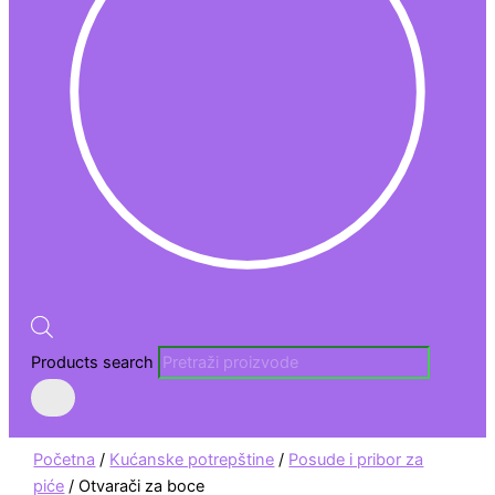
Products search
Početna
/
Kućanske potrepštine
/
Posude i pribor za
piće
/ Otvarači za boce