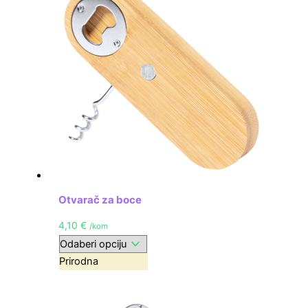
Otvarač za boce
4,10
€
/kom
Prirodna