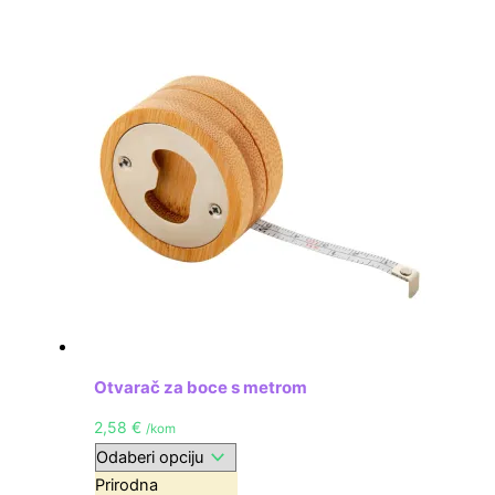
Otvarač za boce s metrom
2,58
€
/kom
Prirodna