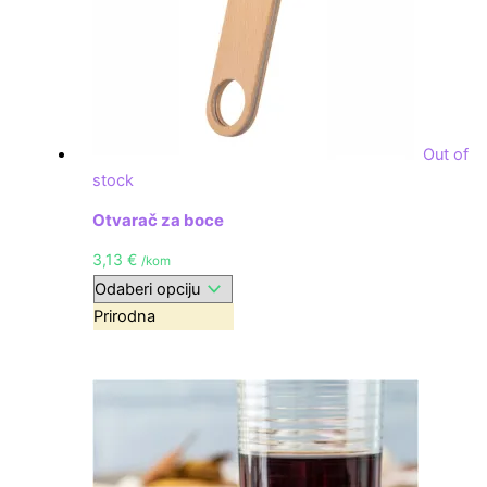
Out of
stock
Otvarač za boce
3,13
€
/kom
Prirodna