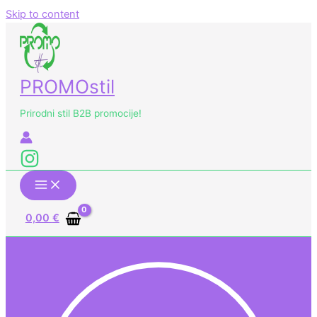
Skip to content
PROMOstil
Prirodni stil B2B promocije!
0,00
€