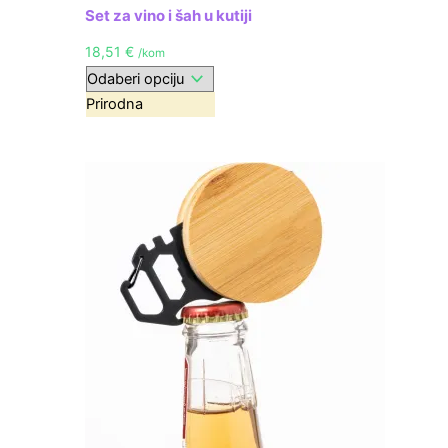
Set za vino i šah u kutiji
18,51
€
/kom
Prirodna