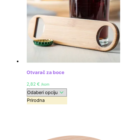
Otvarač za boce
2,82
€
/kom
Prirodna