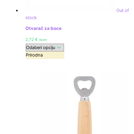
Out of
stock
Otvarač za boce
2,72
€
/kom
Prirodna