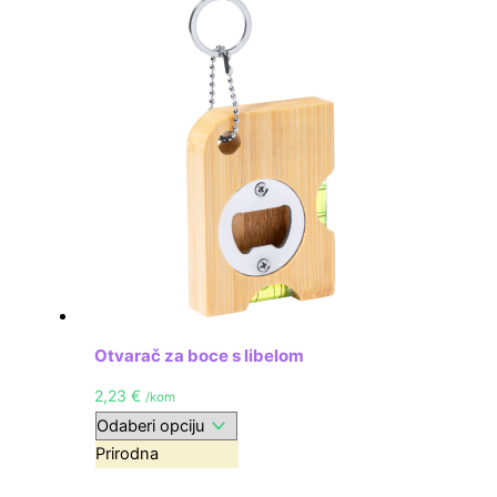
Otvarač za boce s libelom
2,23
€
/kom
Prirodna