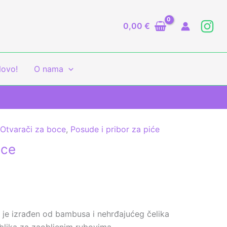
0,00
€
ovo!
O nama
,
Otvarači za boce
,
Posude i pribor za piće
oce
 je izrađen od bambusa i nehrđajućeg čelika
oblika za zaobljenim rubovima