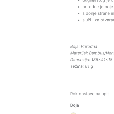
prirodne je boje
s donje strane 
služi i za otvara
Boja: Prirodna
Materijal: Bambus/Nehr
Dimenzija: 136×41×1
Težina: 81 g
Rok dostave na upit
Boja