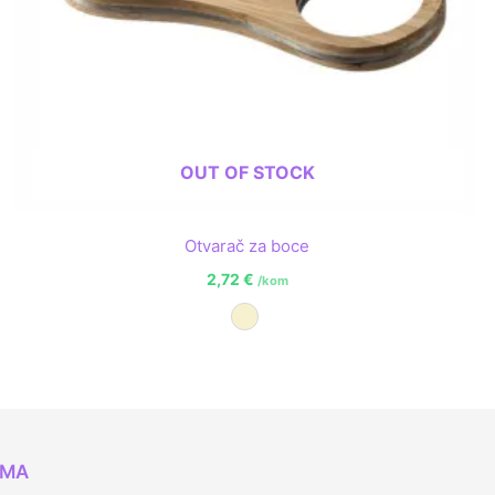
OUT OF STOCK
Otvarač za boce
2,72
€
/kom
Prirodna
AMA