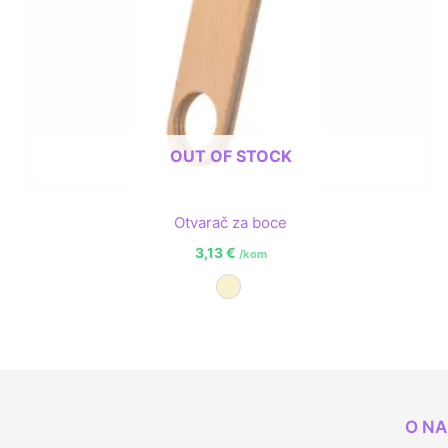
OUT OF STOCK
Otvarač za boce
3,13
€
/kom
Prirodna
O N