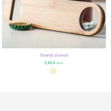
Otvarač za boce
2,82
€
/kom
Prirodna