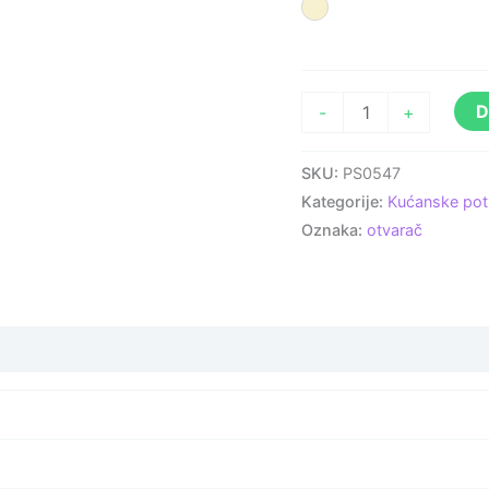
Prirodna
D
-
+
SKU:
PS0547
Kategorije:
Kućanske pot
Oznaka:
otvarač