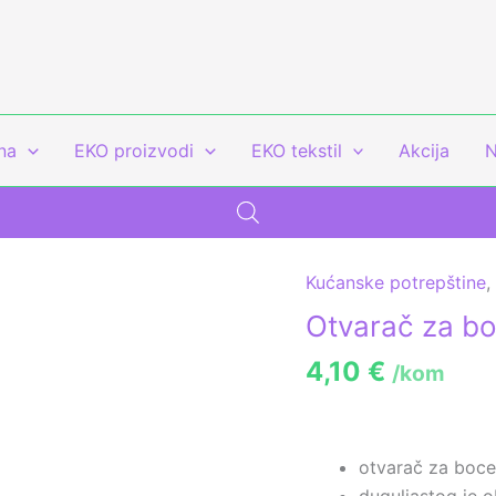
na
EKO proizvodi
EKO tekstil
Akcija
N
Kućanske potrepštine
Otvarač
za
Otvarač za b
boce
4,10
€
/kom
količina
otvarač za boce
duguljastog je 