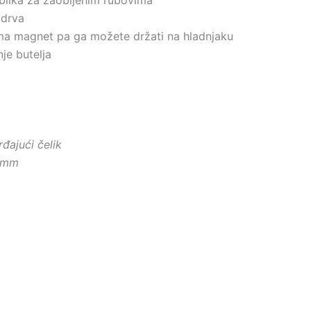
 drva
ima magnet pa ga možete držati na hladnjaku
nje butelja
đajući čelik
8 mm