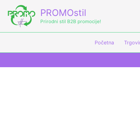
Skip
PROMOstil
to
content
Prirodni stil B2B promocije!
Početna
Trgovi