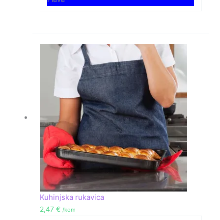
Kuhinjska rukavica
2,47
€
/kom