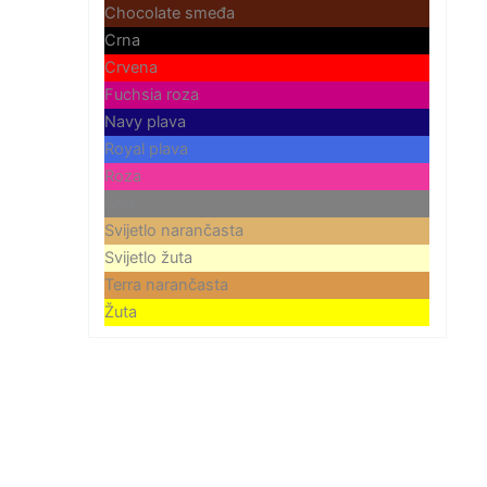
Chocolate smeđa
Crna
Crvena
Fuchsia roza
Navy plava
Royal plava
Roza
Siva
Svijetlo narančasta
Svijetlo žuta
Terra narančasta
Žuta