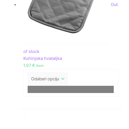
Out
of stock
Kuhinjska hvataljka
1,07
€
/kom
Siva