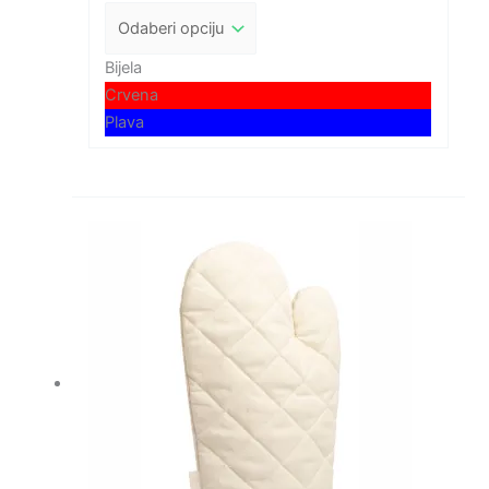
Bijela
Crvena
Plava