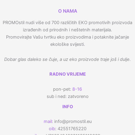
O NAMA
PROMOstil nudi više od 700 različitih EKO promotivih proizvoda
izrađenih od prirodnih i neštetnih materijala.
Promovirajte Vašu tvrtku eko proizvodima i potaknite jačanje
ekološke svijesti.
Dobar glas daleko se čuje, a uz eko proizvode traje još i dulje.
RADNO VRIJEME
pon-pet:
8-16
sub i ned: zatvoreno
INFO
mail
: info@promostil.eu
oib
: 42551765220