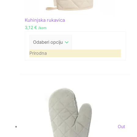
Kuhinjska rukavica
3,12
€
/kom
Prirodna
Out