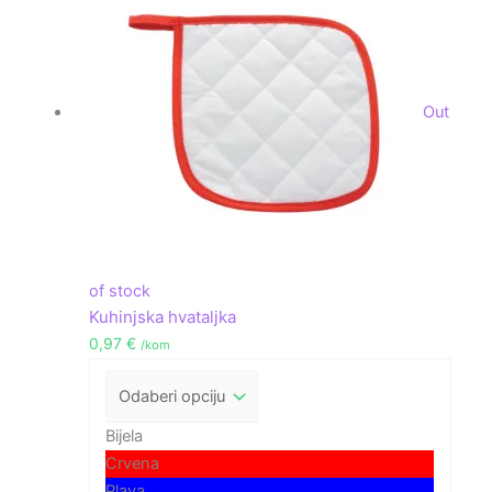
Out
of stock
Kuhinjska hvataljka
0,97
€
/kom
Bijela
Crvena
Plava