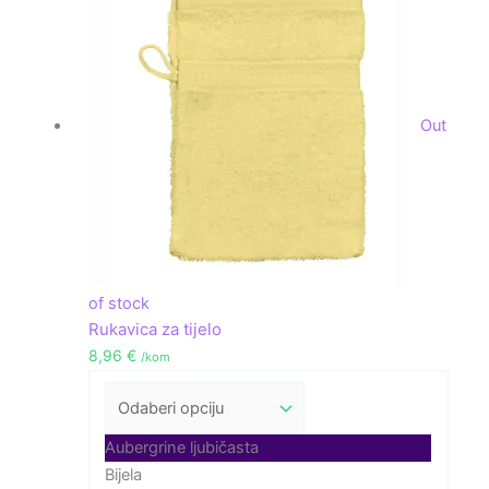
Out
of stock
Rukavica za tijelo
8,96
€
/kom
Aubergrine ljubičasta
Bijela