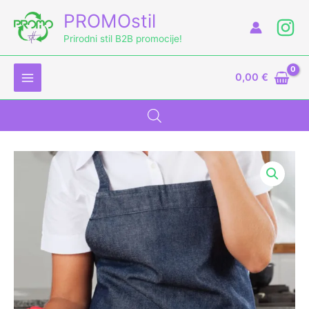
Skip
PROMOstil
to
Prirodni stil B2B promocije!
content
0,00
€
Kuhinjska
rukavica
količina