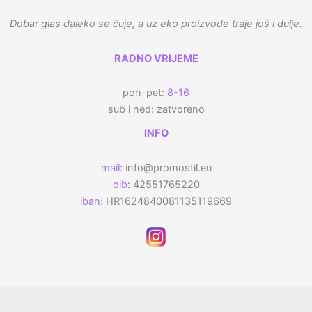
Dobar glas daleko se čuje, a uz eko proizvode traje još i dulje.
RADNO VRIJEME
pon-pet:
8-16
sub i ned: zatvoreno
INFO
mail
: info@promostil.eu
oib
: 42551765220
iban
: HR1624840081135119669