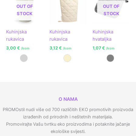
OUT OF
OUT OF
STOCK
STOCK
Kuhinjska
Kuhinjska
Kuhinjska
rukavica
rukavica
hvataljka
3,00
€
3,12
€
1,07
€
/kom
/kom
/kom
Svijetlo siva
Prirodna
Siva
O NAMA
PROMOstil nudi više od 700 različitih EKO promotivih proizvoda
izrađenih od prirodnih i neštetnih materijala.
Promovirajte Vašu tvrtku eko proizvodima i potaknite jačanje
ekološke svijesti.