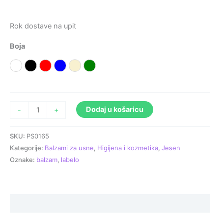
Rok dostave na upit
Boja
Bijela
Crna
Crvena
Plava
Prirodna
Zelena
Dodaj u košaricu
-
+
SKU:
PS0165
Kategorije:
Balzami za usne
,
Higijena i kozmetika
,
Jesen
Oznake:
balzam
,
labelo
Specifikacija proizvoda