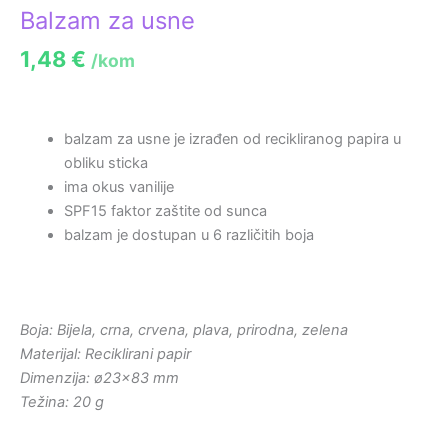
Balzam za usne
1,48
€
/kom
balzam za usne je izrađen od recikliranog papira u
obliku sticka
ima okus vanilije
SPF15 faktor zaštite od sunca
balzam je dostupan u 6 različitih boja
Boja: Bijela, crna, crvena, plava, prirodna, zelena
Materijal: Reciklirani papir
Dimenzija: ø23×83 mm
Težina: 20 g