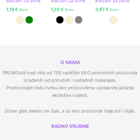
Balzam za usne
Balzam za usne
Balzam za usne
1,19
€
1,22
€
2,67
€
/kom
/kom
/kom
Prirodna
Zelena
Crna
Prirodna
Siva
Prirodna
O NAMA
PROMOstil nudi više od 700 različitih EKO promotivih proizvoda
izrađenih od prirodnih i neštetnih materijala.
Promovirajte Vašu tvrtku eko proizvodima i potaknite jačanje
ekološke svijesti.
Dobar glas daleko se čuje, a uz eko proizvode traje još i dulje.
RADNO VRIJEME