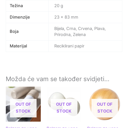
Težina
20 g
Dimenzije
23 × 83 mm
Bijela, Crna, Crvena, Plava,
Boja
Prirodna, Zelena
Materijal
Reciklirani papir
Možda će vam se također svidjeti…
OUT OF
OUT OF
OUT OF
STOCK
STOCK
STOCK