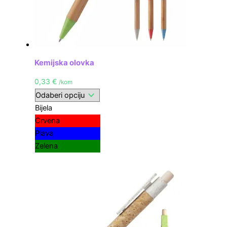
Kemijska olovka
0,33
€
/kom
Bijela
Crvena
Plava
Zelena