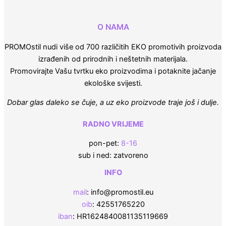
O NAMA
PROMOstil nudi više od 700 različitih EKO promotivih proizvoda
izrađenih od prirodnih i neštetnih materijala.
Promovirajte Vašu tvrtku eko proizvodima i potaknite jačanje
ekološke svijesti.
Dobar glas daleko se čuje, a uz eko proizvode traje još i dulje.
RADNO VRIJEME
pon-pet:
8-16
sub i ned: zatvoreno
INFO
mail
: info@promostil.eu
oib
: 42551765220
iban
: HR1624840081135119669