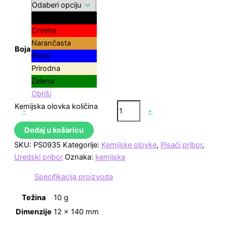
Crna
Crvena
Narančasta
Boja
Plava
Prirodna
Zelena
Obriši
Kemijska olovka količina
-
+
Dodaj u košaricu
SKU:
PS0935
Kategorije:
Kemijske olovke
,
Pisaći pribor
,
Uredski pribor
Oznaka:
kemijska
Specifikacija proizvoda
Težina
10 g
Dimenzije
12 × 140 mm