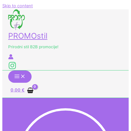
Skip to content
PROMOstil
Prirodni stil B2B promocije!
0,00
€