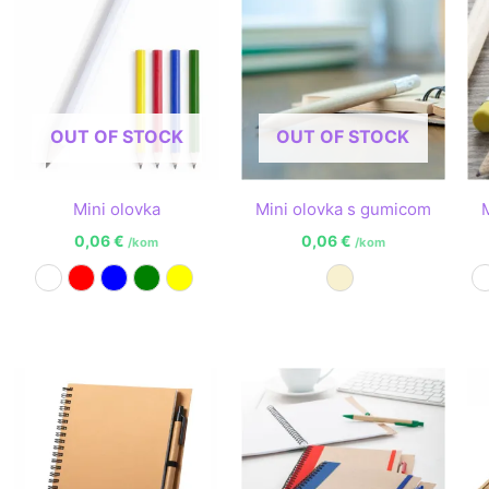
OUT OF STOCK
OUT OF STOCK
Mini olovka
Mini olovka s gumicom
0,06
€
0,06
€
/kom
/kom
Bijela
Crvena
Plava
Zelena
Žuta
Prirodna