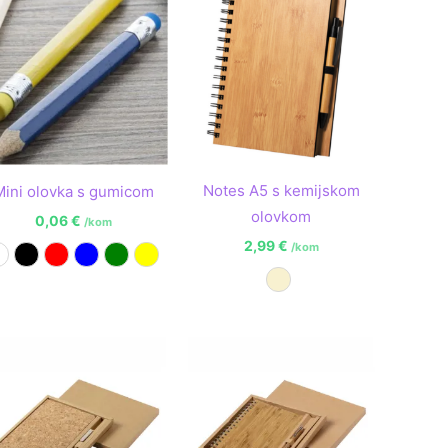
Notes A5 s kemijskom
Mini olovka s gumicom
olovkom
0,06
€
/kom
2,99
€
/kom
Bijela
Crna
Crvena
Plava
Zelena
Žuta
Prirodna