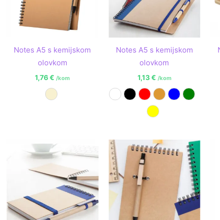
Notes A5 s kemijskom
Notes A5 s kemijskom
olovkom
olovkom
1,76
€
1,13
€
/kom
/kom
Prirodna
Bijela
Crna
Crvena
Narančasta
Plava
Zelena
Žuta