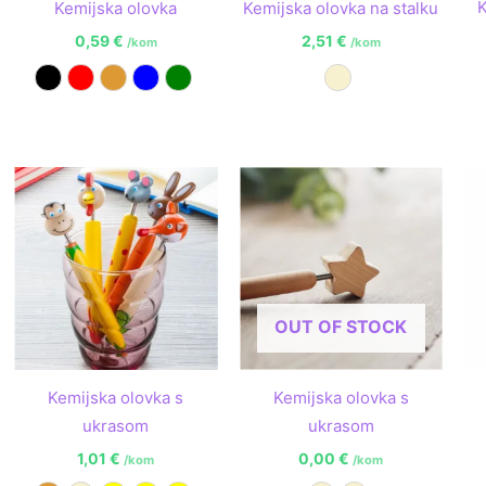
K
Kemijska olovka
Kemijska olovka na stalku
0,59
€
2,51
€
/kom
/kom
Crna
Crvena
Narančasta
Plava
Zelena
Prirodna
OUT OF STOCK
Kemijska olovka s
Kemijska olovka s
ukrasom
ukrasom
1,01
€
0,00
€
/kom
/kom