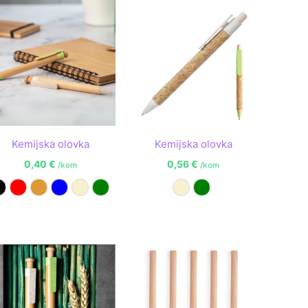
Kemijska olovka
Kemijska olovka
0,40
€
0,56
€
/kom
/kom
Crna
Crvena
Narančasta
Plava
Prirodna
Zelena
Prirodna
Zelena