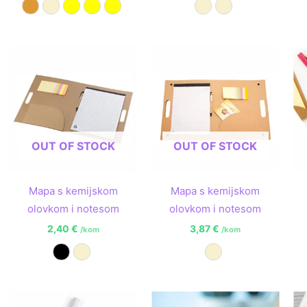
Narančasta
Prirodna
Žuta C
Žuta D
Žuta E
Prirodna A
Prirodna B
OUT OF STOCK
OUT OF STOCK
Mapa s kemijskom
Mapa s kemijskom
olovkom i notesom
olovkom i notesom
2,40
€
3,87
€
/kom
/kom
Crna
Prirodna
Prirodna