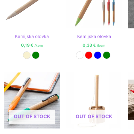
Kemijska olovka
Kemijska olovka
0,19
€
0,33
€
/kom
/kom
Prirodna
Zelena
Bijela
Crvena
Plava
Zelena
OUT OF STOCK
OUT OF STOCK