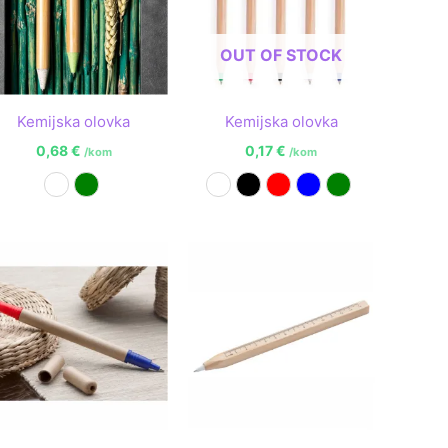
OUT OF STOCK
Kemijska olovka
Kemijska olovka
0,68
€
0,17
€
/kom
/kom
Bijela
Zelena
Bijela
Crna
Crvena
Plava
Zelena