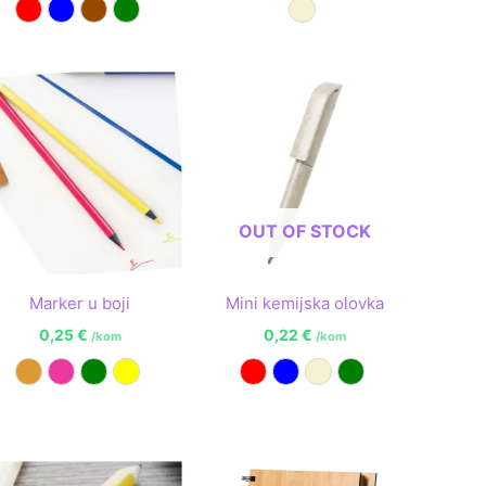
Crvena
Plava
Smeđa
Zelena
Prirodna
OUT OF STOCK
Marker u boji
Mini kemijska olovka
0,25
€
0,22
€
/kom
/kom
Narančasta
Roza
Zelena
Žuta
Crvena
Plava
Prirodna
Zelena