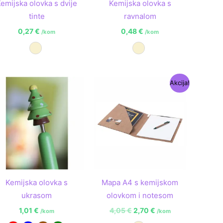
emijska olovka s dvije
Kemijska olovka s
tinte
ravnalom
0,27
€
0,48
€
/kom
/kom
Prirodna
Prirodna
Izvorna
Trenutna
Akcija!
cijena
cijena
bila
je:
je:
2,70 €.
4,05 €.
Kemijska olovka s
Mapa A4 s kemijskom
ukrasom
olovkom i notesom
1,01
€
4,05
€
2,70
€
/kom
/kom