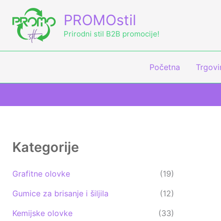
Skip
M
M
PROMOstil
to
i
a
content
Prirodni stil B2B promocije!
n
k
c
s
Početna
Trgovi
i
c
j
i
e
j
n
e
a
n
Kategorije
a
Grafitne olovke
(19)
Gumice za brisanje i šiljila
(12)
Kemijske olovke
(33)