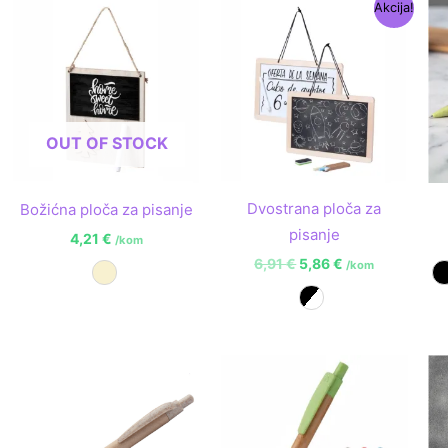
Izvorna
Trenutna
Akcija!
cijena
cijena
bila
je:
je:
5,86 €.
6,91 €.
OUT OF STOCK
Dvostrana ploča za
Božićna ploča za pisanje
pisanje
4,21
€
/kom
6,91
€
5,86
€
/kom
Prirodna
Bijelo-crna