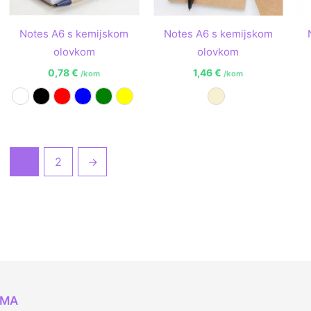
Notes A6 s kemijskom
Notes A6 s kemijskom
olovkom
olovkom
0,78
€
1,46
€
/kom
/kom
Bijela
Crna
Crvena
Plava
Zelena
Žuta
Prirodna
1
2
→
AMA