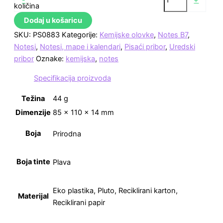
-
+
količina
Dodaj u košaricu
SKU:
PS0883
Kategorije:
Kemijske olovke
,
Notes B7
,
Notesi
,
Notesi, mape i kalendari
,
Pisaći pribor
,
Uredski
pribor
Oznake:
kemijska
,
notes
Specifikacija proizvoda
Težina
44 g
Dimenzije
85 × 110 × 14 mm
Boja
Prirodna
Boja tinte
Plava
Eko plastika, Pluto, Reciklirani karton,
Materijal
Reciklirani papir