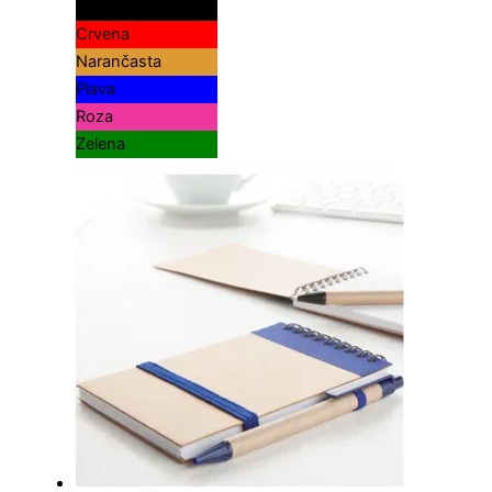
Crna
Crvena
Narančasta
Plava
Roza
Zelena