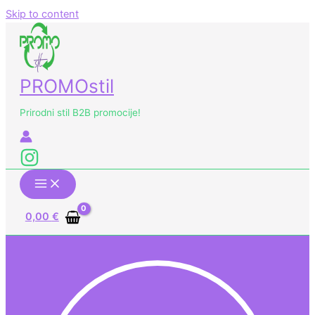
Skip to content
PROMOstil
Prirodni stil B2B promocije!
0,00
€