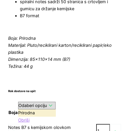
spiralni notes sadrži 50 stranica s crtovljem i
gumicu za držanje kemijske
B7 format
Boja: Prirodna
Materijal: Pluto/reciklirani karton/reciklirani papir/eko
plastika
Dimenzija: 85×110×14 mm (B7)
Težina: 44 g
Rok dostave na upit
Boja
Prirodna
Obriši
Notes B7 s kemijskom olovkom