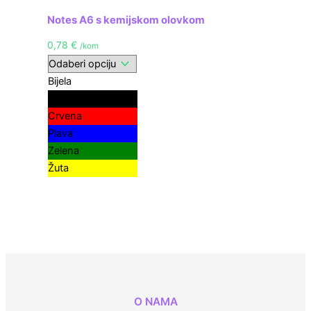
Notes A6 s kemijskom olovkom
0,78
€
/kom
Bijela
Crna
Crvena
Plava
Zelena
Žuta
O NAMA