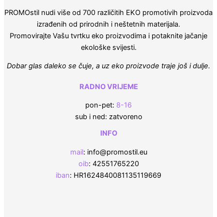
PROMOstil nudi više od 700 različitih EKO promotivih proizvoda
izrađenih od prirodnih i neštetnih materijala.
Promovirajte Vašu tvrtku eko proizvodima i potaknite jačanje
ekološke svijesti.
Dobar glas daleko se čuje, a uz eko proizvode traje još i dulje.
RADNO VRIJEME
pon-pet:
8-16
sub i ned: zatvoreno
INFO
mail
: info@promostil.eu
oib
: 42551765220
iban
: HR1624840081135119669