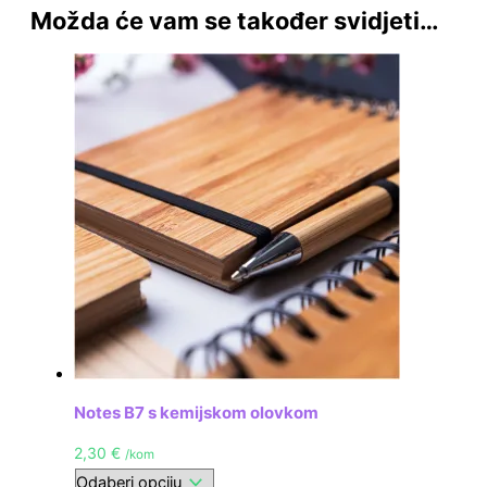
Možda će vam se također svidjeti…
Notes B7 s kemijskom olovkom
2,30
€
/kom