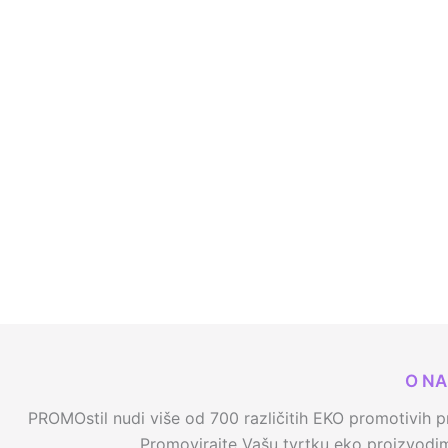
O N
PROMOstil nudi više od 700 različitih EKO promotivih pr
Promovirajte Vašu tvrtku eko proizvodima