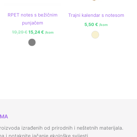
RPET notes s bežičnim
Trajni kalendar s notesom
punjačem
5,50
€
/kom
19,29
€
15,24
€
/kom
Prirodna
Siva
AMA
oizvoda izrađenih od prirodnih i neštetnih materijala.
 i potaknite jačanje ekološke svijesti.