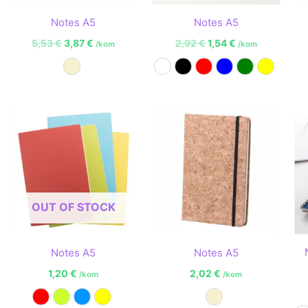
Notes A5
Notes A5
5,53
€
3,87
€
2,92
€
1,54
€
/kom
/kom
Prirodna
Bijela
Crna
Crvena
Plava
Zelena
Žuta
OUT OF STOCK
Notes A5
Notes A5
1,20
€
2,02
€
/kom
/kom
Crvena
Limeta zelena
Svijetlo plava
Žuta
Prirodna