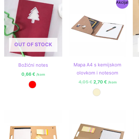
Izvorna
Trenutna
Akcija!
cijena
cijena
bila
je:
je:
2,70 €.
4,05 €.
OUT OF STOCK
Mapa A4 s kemijskom
Božićni notes
olovkom i notesom
0,66
€
/kom
4,05
€
2,70
€
/kom
Crvena
Prirodna