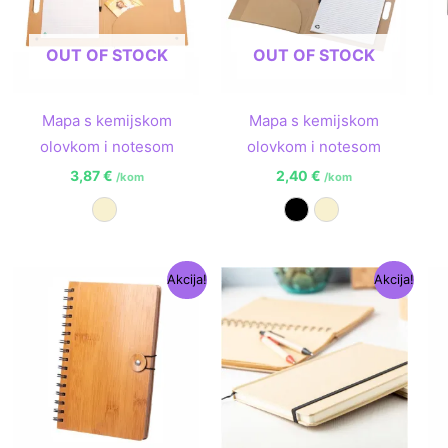
OUT OF STOCK
OUT OF STOCK
Mapa s kemijskom
Mapa s kemijskom
olovkom i notesom
olovkom i notesom
3,87
€
2,40
€
/kom
/kom
Prirodna
Crna
Prirodna
Izvorna
Trenutna
Izvorna
Trenutna
Akcija!
Akcija!
cijena
cijena
cijena
cijena
bila
je:
bila
je:
je:
3,87 €.
je:
1,54 €.
5,53 €.
2,92 €.