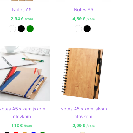
Notes A5
Notes A5
2,94
€
4,59
€
/kom
/kom
Bijela
Crna
Zelena
Bijela
Crna
Notes A5 s kemijskom
Notes A5 s kemijskom
olovkom
olovkom
1,13
€
2,99
€
/kom
/kom