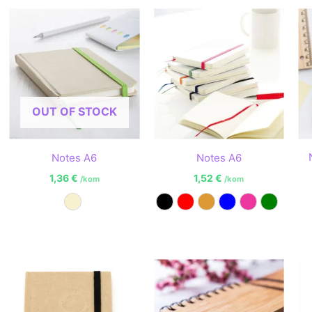
OUT OF STOCK
Notes A6
Notes A6
1,36
€
1,52
€
/kom
/kom
Prirodna
Crna
Crvena
Narančasta
Plava
Roza
Zelena