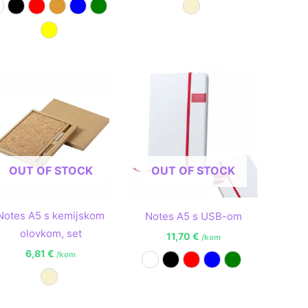
ijela
Crna
Crvena
Narančasta
Plava
Zelena
Prirodna
Žuta
OUT OF STOCK
OUT OF STOCK
Notes A5 s kemijskom
Notes A5 s USB-om
olovkom, set
11,70
€
/kom
6,81
€
/kom
Bijela
Crna
Crvena
Plava
Zelena
Prirodna