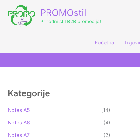
Skip
M
M
PROMOstil
to
i
a
content
Prirodni stil B2B promocije!
n
k
c
s
Početna
Trgovi
i
c
j
i
e
j
n
e
a
n
Kategorije
a
Notes A5
(14)
Notes A6
(4)
Notes A7
(2)