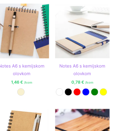
Notes A6 s kemijskom
Notes A6 s kemijskom
olovkom
olovkom
1,46
€
0,78
€
/kom
/kom
Prirodna
Bijela
Crna
Crvena
Plava
Zelena
Žuta