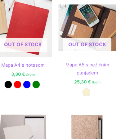
OUT OF STOCK
OUT OF STOCK
Mapa A5 s bežičnim
Mapa A4 s notesom
punjačem
3,30
€
/kom
25,30
€
/kom
Crna
Crvena
Plava
Zelena
Prirodna