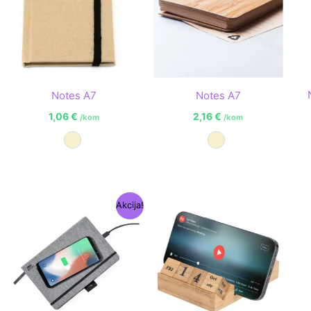
Notes A7
Notes A7
1,06
€
2,16
€
/kom
/kom
Prirodna
Prirodna
Izvorna
Trenutna
Akcija!
cijena
cijena
bila
je:
je:
15,24 €.
19,29 €.