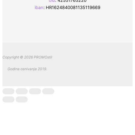
oib
: 42551765220
iban
: HR1624840081135119669
Copyright © 2026 PROMOstil
Godina osnivanja 2019.