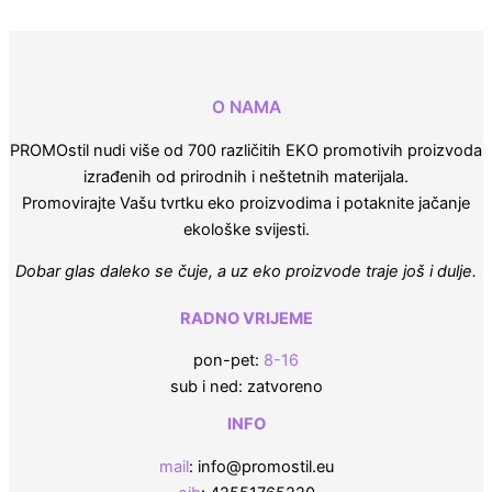
O NAMA
PROMOstil nudi više od 700 različitih EKO promotivih proizvoda
izrađenih od prirodnih i neštetnih materijala.
Promovirajte Vašu tvrtku eko proizvodima i potaknite jačanje
ekološke svijesti.
Dobar glas daleko se čuje, a uz eko proizvode traje još i dulje.
RADNO VRIJEME
pon-pet:
8-16
sub i ned: zatvoreno
INFO
mail
: info@promostil.eu