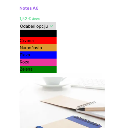
Notes A6
1,52
€
/kom
Crna
Crvena
Narančasta
Plava
Roza
Zelena