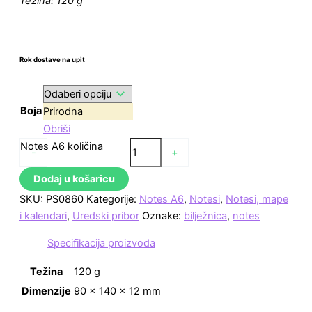
Težina: 120 g
Rok dostave na upit
Boja
Prirodna
Obriši
Notes A6 količina
-
+
Dodaj u košaricu
SKU:
PS0860
Kategorije:
Notes A6
,
Notesi
,
Notesi, mape
i kalendari
,
Uredski pribor
Oznake:
bilježnica
,
notes
Specifikacija proizvoda
Težina
120 g
Dimenzije
90 × 140 × 12 mm