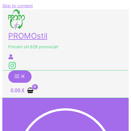
Skip to content
PROMOstil
Prirodni stil B2B promocije!
0,00
€