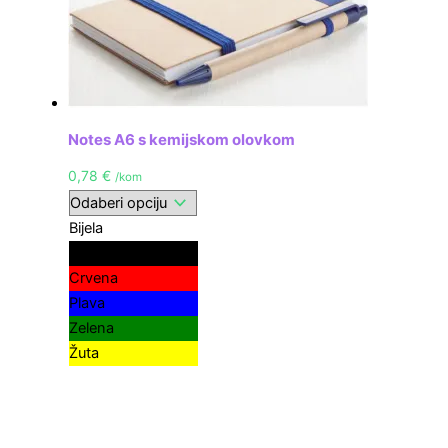
Notes A6 s kemijskom olovkom
0,78
€
/kom
Bijela
Crna
Crvena
Plava
Zelena
Žuta